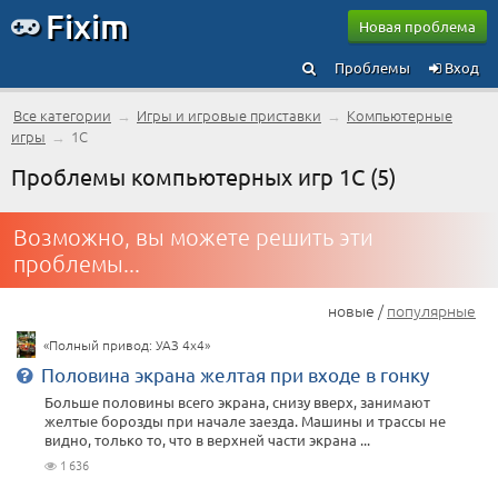
Fixim
Новая проблема
Проблемы
Вход
Все категории
→
Игры и игровые приставки
→
Компьютерные
игры
→
1С
Проблемы компьютерных игр 1С (5)
Возможно, вы можете решить эти
проблемы...
новые /
популярные
«Полный привод: УАЗ 4x4»
Половина экрана желтая при входе в гонку
Больше половины всего экрана, снизу вверх, занимают
желтые борозды при начале заезда. Машины и трассы не
видно, только то, что в верхней части экрана ...
1 636