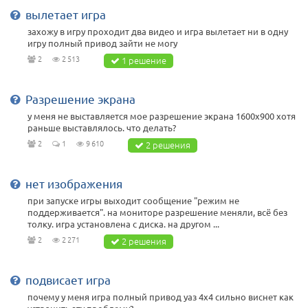
вылетает игра
захожу в игру проходит два видео и игра вылетает ни в одну
игру полный привод зайти не могу
2
2 513
1 решение
Разрешение экрана
у меня не выставляется мое разрешение экрана 1600х900 хотя
раньше выставлялось. что делать?
2
1
9 610
2 решения
нет изображения
при запуске игры выходит сообщение "режим не
поддерживается". на мониторе разрешение меняли, всё без
толку. игра установлена с диска. на другом ...
2
2 271
2 решения
подвисает игра
почему у меня игра полный привод уаз 4x4 сильно виснет как