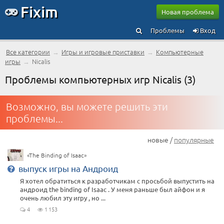
Fixim
Новая проблема
Проблемы
Вход
Все категории
→
Игры и игровые приставки
→
Компьютерные
игры
→
Nicalis
Проблемы компьютерных игр Nicalis (3)
Возможно, вы можете решить эти
проблемы...
новые /
популярные
«The Binding of Isaac»
выпуск игры на Андроид
Я хотел обратиться к разработчикам с просьбой выпустить на
андроид the binding of Isaac . У меня раньше был айфон и я
очень любил эту игру , но ...
4
1 153