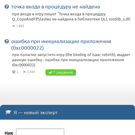
точка входа в процедуру не найдена
при входе в игру пишет "Точка входа в процедуру
Q_CopeAndFifSlashes не найдена в библиотеке DLL vstdlib_s.dll
1 845
ошибка при инициализации приложения
(0xc0000022)
при попытке запустить игру (the binding of isaac rebirth), выдает
данную ошибку - ошибка при инициализации приложения
(0xc0000022)
2
2 444
1 решение
Я — новый эксперт
Ник