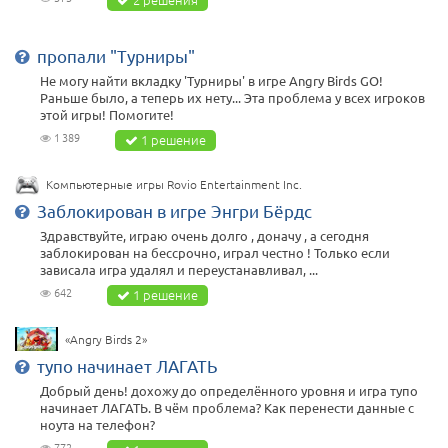
пропали "Турниры"
Не могу найти вкладку 'Турниры' в игре Angry Birds GO!
Раньше было, а теперь их нету... Эта проблема у всех игроков
этой игры! Помогите!
1 389
1 решение
Компьютерные игры Rovio Entertainment Inc.
Заблокирован в игре Энгри Бёрдс
Здравствуйте, играю очень долго , доначу , а сегодня
заблокирован на бессрочно, играл честно ! Только если
зависала игра удалял и переустанавливал, ...
642
1 решение
«Angry Birds 2»
тупо начинает ЛАГАТЬ
Добрый день! дохожу до определённого уровня и игра тупо
начинает ЛАГАТЬ. В чём проблема? Как перенести данные с
ноута на телефон?
772