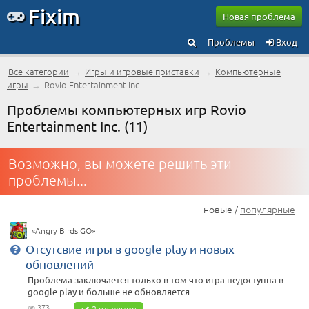
Fixim
Новая проблема
Проблемы
Вход
Все категории
→
Игры и игровые приставки
→
Компьютерные
игры
→
Rovio Entertainment Inc.
Проблемы компьютерных игр Rovio
Entertainment Inc. (11)
Возможно, вы можете решить эти
проблемы...
новые /
популярные
«Angry Birds GO»
Отсутсвие игры в google play и новых
обновлений
Проблема заключается только в том что игра недоступна в
google play и больше не обновляется
373
2 решения