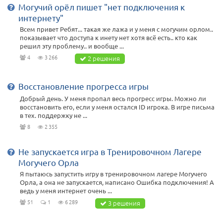
Могучий орёл пишет "нет подключения к
интернету"
Всем привет Ребят... такая же лажа и у меня с могучим орлом..
показывает что доступа к инету нет хотя всё есть.. кто как
решил эту проблему.. и вообще ...
4
3 266
2 решения
Восстановление прогресса игры
Добрый день. У меня пропал весь прогресс игры. Можно ли
восстановить его, если у меня остался ID игрока. В игре письма
в тех. поддержку не ...
8
2 355
Не запускается игра в Тренировочном Лагере
Могучего Орла
Я пытаюсь запустить игру в тренировочном лагере Могучего
Орла, а она не запускается, написано Ошибка подключения! А
ведь у меня интернет очень ...
51
1
6 289
3 решения