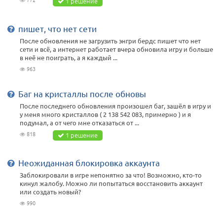
1 решение
пишет, что нет сети
После обновления не загрузить энгри бердс пишет что нет
сети и всё, а интернет работает вчера обновила игру и больше
в неё не поиграть, а я каждый ...
963
Баг на кристаллы после обновы
После последнего обновления произошел баг, зашёл в игру и
у меня много кристаллов ( 2 138 542 083, примерно ) и я
подумал, а от чего мне отказаться от ...
818
1 решение
Неожиданная блокировка аккаунта
Заблокировали в игре непонятно за что! Возможно, кто-то
кинул жалобу. Можно ли попытаться восстановить аккаунт
или создать новый?
990