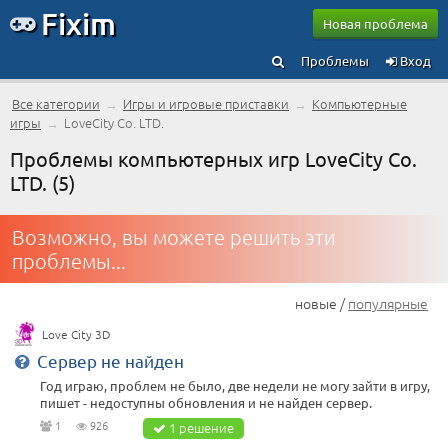
Fixim
Новая проблема
Проблемы
Вход
Все категории
→
Игры и игровые приставки
→
Компьютерные
игры
→
LoveCity Co. LTD.
Проблемы компьютерных игр LoveCity Co.
LTD. (5)
Возможно, вы можете решить эти
проблемы...
новые /
популярные
Love City 3D
Сервер не найден
Год играю, проблем не было, две недели не могу зайти в игру,
пишет - недоступны обновления и не найден сервер.
1
926
1 решение