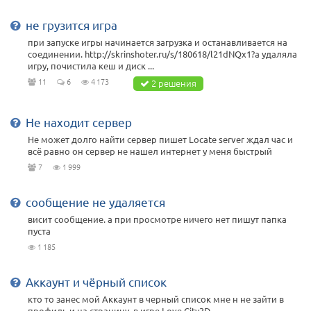
не грузится игра
при запуске игры начинается загрузка и останавливается на
соединении. http://skrinshoter.ru/s/180618/l21dNQx1?a удаляла
игру, почистила кеш и диск ...
11
6
4 173
2 решения
Не находит сервер
Не может долго найти сервер пишет Locate server ждал час и
всё равно он сервер не нашел интернет у меня быстрый
7
1 999
сообщение не удаляется
висит сообщение. а при просмотре ничего нет пишут папка
пуста
1 185
Аккаунт и чёрный список
кто то занес мой Аккаунт в черный список мне н не зайти в
профиль и на страницу, в игре Love City3D