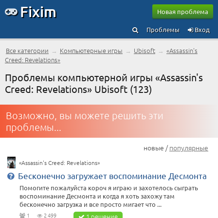
Fixim
Новая проблема
Проблемы
Вход
Все категории
→
Компьютерные игры
→
Ubisoft
→
«Assassin's
Creed: Revelations»
Проблемы компьютерной игры «Assassin's
Creed: Revelations» Ubisoft (123)
Возможно, вы можете решить эти
проблемы...
новые /
популярные
«Assassin's Creed: Revelations»
Бесконечно загружает воспоминание Десмонта
Помогите пожалуйста короч я играю и захотелось сыграть
воспоминание Десмонта и когда я хоть захожу там
бесконечно загрузка и все просто мигает что ...
1
2 499
1 решение