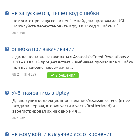
не запускается, пишет код ошибки 1
помогите при запуске пишет "не найдена программа UGL.
Пожалуйста переустановите игру. UGL: код ошибки 1."
1 790
ошибка при закачивании
с диска поставил закачиваться Assassin's Creed.Revelations.v
1.03 + 6 DLC 13 процент встает и выбивает произошла ошибка
при распаковке невозможно ...
2
4 359
2 решения
Учётная запись в Uplay
Давно купил коллекционное издание Assassin`s creed (в неё
входили первая, вторая части и часть Brotherhood) и
зарегистрировал их на одно имя ...
1 782
не могу войти в лаунчер асс откровения