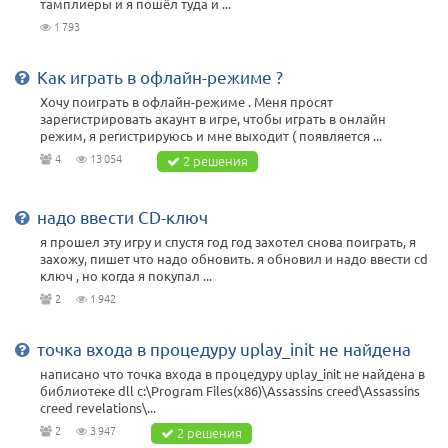
тамплиеры и я пошёл туда и ...
1 793
Как играть в офлайн-режиме ?
Хочу поиграть в офлайн-режиме . Меня просят
зарегистрировать акаунт в игре, чтобы играть в онлайн
режим, я регистрируюсь и мне выходит ( появляется ...
4
13 054
2 решения
надо ввести CD-ключ
я прошел эту игру и спустя год год захотел снова поиграть, я
захожу, пишет что надо обновить. я обновил и надо ввести сd
ключ , но когда я покупал ...
2
1 942
точка входа в процедуру uplay_init не найдена
написано что точка входа в процедуру uplay_init не найдена в
библиотеке dll c:\Program Files(x86)\Assassins creed\Assassins
creed revelations\...
2
3 947
2 решения