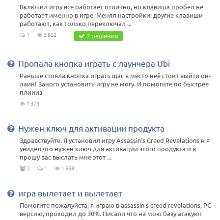
Включил игру все работает отлично, но клавиша пробел не
работает именно в игре. Менял настройки: другие клавиши
работают, как только переключал ...
1
3 822
2 решения
Пропала кнопка играть с лаунчера Ubi
Раньше стояла кнопка играть щас в место неё стоит выйти он-
лаин! Заного установить игру не могу. И помогите по быстрее
плиииз
1 373
Нужен ключ для активации продукта
Здравствуйте. Я установил игру Assassin's Creed Revelations и я
увидел что нужен ключ для активации этого продукта и я
прошу вас выслать мне этот ...
2
1
1 668
игра вылетает и вылетает
Помогите пожалуйста, я играю в assassin's creed revelations, PC
версию, проходил до 30%. Писали что на мою базу атакуют