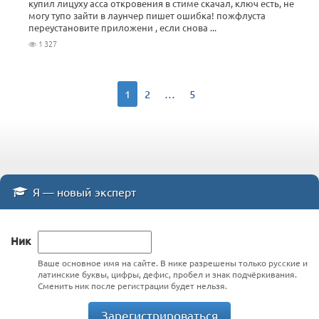
купил лицуху асса откровения в стиме скачал, ключ есть, не
могу тупо зайти в лаунчер пишет ошибка! пожфлуста
переустановите приложени , если снова ...
1 327
1
2
…
5
Я — новый эксперт
Ник
Ваше основное имя на сайте. В нике разрешены только русские и
латинские буквы, цифры, дефис, пробел и знак подчёркивания.
Сменить ник после регистрации будет нельзя.
Зарегистрироваться