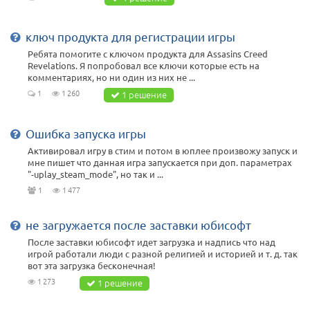
ключ продукта для регистрации игры
Ребята помогите с ключом продукта для Assasins Creed
Revelations. Я попробовал все ключи которые есть на
комментариях, но ни один из них не ...
1
1 260
1 решение
Ошибка запуска игры
Активировал игру в стим и потом в юплее произвожу запуск и
мне пишет что данная игра запускается при доп. параметрах
"-uplay_steam_mode", но так и ...
1
1 477
не загружается после заставки юбисофт
После заставки юбисофт идет загрузка и надпись что над
игрой работали люди с разной религией и историей и т. д. так
вот эта загрузка бесконечная!
1 273
1 решение