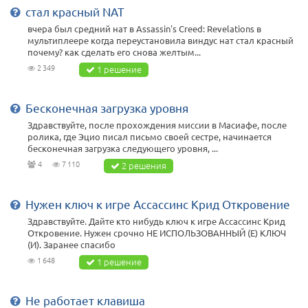
стал красный NAT
вчера был средний нат в Assassin's Creed: Revelations в
мультиплеере когда переустановила виндус нат стал красный
почему? как сделать его снова желтым...
2 349
1 решение
Бесконечная загрузка уровня
Здравствуйте, после прохождения миссии в Масиафе, после
ролика, где Эцио писал письмо своей сестре, начинается
бесконечная загрузка следующего уровня, ...
4
7 110
2 решения
Нужен ключ к игре Ассассинс Крид Откровение
Здравствуйте. Дайте кто нибудь ключ к игре Ассассинс Крид
Откровение. Нужен срочно НЕ ИСПОЛЬЗОВАННЫЙ (Е) КЛЮЧ
(И). Заранее спасибо
1 648
1 решение
Не работает клавиша