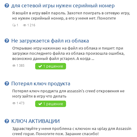
для сетевой игры нужен серийный номер
Я вошёл в игру ввёл пароль. Захотел поиграть в сетевую игру,
но нужен серийный номер, а его у меня нет. Помогите
1
1 216
Не загружается файл из облака
Открываю игру нажимаю на файл из облака и пишет: при
загрузки последнего файла из облака произошла ошибка,
возможно данный файл устарел. А когда ...
1 385
1 решение
Потерял ключ продукта
Потерял ключ продукта для assassin's creed откровения не
могу зайти в игру что делать
1 473
1 решение
КЛЮЧ АКТИВАЦИИ
Здравствуйте у меня проблема с ключом на uplay для Assassin
creed rogue. Помогите пож. Зарание спасибо!