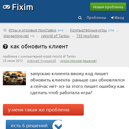
Fixim
Новая проблема
Проблемы
Вход
Игры и игровые приставки
→
Компьютерные игры
→
4019
2739
Wargaming.net
→
«World of Tanks»
→
755 проблем
770
как обновить клиент
проблема с компьютерной игрой «World of Tanks»
23 июня 2012
Алексей_Кучинский
нужно срочное решение?
запускаю клиента ввожу код пишет
обновить клиента- раньше сам обновлялся
а сейчас нет- из-за этого пишет ошибку как
сделать чтоб работала игра?
у меня такая же проблема
есть 6 решений