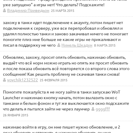
уже запущено" а игры нет! Что делать? Подскажите!
Владимир Приведьон
25 МАРТА 2015
захожу в танки идет подключение к акаунту, потом пишет нет
подключения к серверу, уже все перепробовал и обновлял и
удалял полностью танки и заново закачивал ничего не помогает
помогите плиз мне больше не какие игры не прикаливают и
писал в поддержку не чего
Нинель Шкадун
8 МАРТА 2015
Обновляю, захожу, просит опять обновить, нажимаю обновить,
выдаёт что всё норм можно играть но опять же просит обновить
и после показа обновить всё повторяется со второго слова этого
сообщения! Как решить проблему не скачивая танки снова!
vovchik1232522
25 ФЕВРАЛЯ 2015
Помогите пожалуйста я не могу зайти в танки запускаю WoT
Launcher и нажимаю кнопку начать, потом вылазить окно с
танками и белым фоном и тут же выключается окно подскажите
что делать я пытался зайти не через лаунчер
ggggfff
26 ЯНВАРЯ 2015
нажимаю войти в игру, он мне пишет нужно обновление, и 2
окна обновить и отложить, я нажимаю обновить, он мне