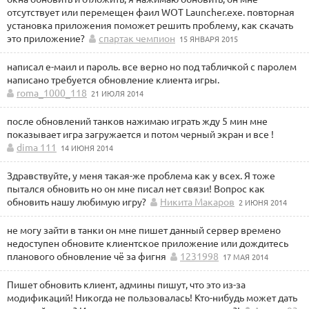
отсутствует или перемещен фаил WOT Launcher.eхe. повторная
установка приложения поможет решить проблему, как скачать
это приложение?
спартак чемпион
15 ЯНВАРЯ 2015
написал е-маил и пароль. все верно но под табличкой с паролем
написано требуется обновление клиента игры.
roma_1000_118
21 ИЮЛЯ 2014
после обновлений танков нажимаю играть жду 5 мин мне
показывает игра загружается и потом черный экран и все !
dima 111
14 ИЮНЯ 2014
Здравствуйте, у меня такая-же проблема как у всех. Я тоже
пытался обновить но он мне писал нет связи! Вопрос как
обновить нашу любимую игру?
Никита Макаров
2 ИЮНЯ 2014
не могу зайти в танки он мне пишет данный сервер времено
недоступен обновите клиентское приложение или дождитесь
планового обновление чё за фигня
1231998
17 МАЯ 2014
Пишет обновить клиент, админы пишут, что это из-за
модификаций! Никогда не пользовалась! Кто-нибудь может дать