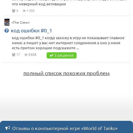
что неверный код активации
3
1 333
«The Crew»
код ошибки #0_1
код ошибки #0_1 когда захожу в игру не показывает главное
меню а пишет у вас нет интернет соединения а оно у меня
есть притом хорошее подскажите ...
17
9 858
3 решения
полный список похожих проблем
Отзывы о компьютерной игре «World of Tanks»