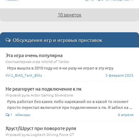
10 заметок
Обсуждения игр и игровых приставок
Эта игра очень популярна
Компьютерная игра «World of Tanks»
Игра вышла в 2010 году но я ни разу не играл в эту игру
KV-2_BIAS_Tank_Blitz
3 февраля 2025
Не реагирует на подключение к пк
Игровой руль Ardor Gaming Silverstone
Руль работал без каких либо нареканий но в какой то момент
просто перестал включатся при подключении к пк. Я забил на ...
1 эйяноры
6 апреля
Хруст/Шруст при повороте руля
Игровой руль Logitech Driving Force GT