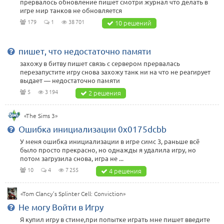
прервалось обновление пишет смотри журнал что делать в
игре мир танков не обновляется
179
1
38 701
10 решений
пишет, что недостаточно памяти
захожу в битву пишет связь с сервером прервалась
перезапустите игру снова захожу танк ни на что не реагирует
выдает — недостаточно памяти
5
3 194
2 решения
«The Sims 3»
Ошибка инициализации 0x0175dcbb
У меня ошибка инициализации в игре симс 3, раньше всё
было просто прекрасно, но однажды я удалила игру, но
потом загрузила снова, игра не ...
10
4
7 255
4 решения
«Tom Clancy’s Splinter Cell: Conviction»
Не могу Войти в Игру
Я купил игру в стиме,при попытке играть мне пишет введите