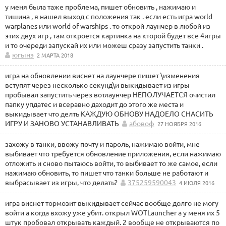
у меня была таже проблема, пишет обновить , нажимаю и
тишина , я нашел выход с положения так . если есть игра world
warplanes или world of warships . то открой лаунчер в любой из
этих двух игр , там откроется картинка на кторой будет все 4игры
и то очереди запускай их или можеш сразу запустить танки .
югынэ
2 МАРТА 2018
игра на обновлении виснет на лаунчере пишет \изменения
вступят через несколько секунд\и выкидывает из игры
пробывал запустить через вотлаунчер НЕПОЛУЧАЕТСЯ очистил
папку упдатес и всеравно даходит до этого же места и
выкидывает что делть КАЖДУЮ ОБНОВУ НАДОЕЛО СНАСИТЬ
ИГРУ И ЗАНОВО УСТАНАВЛИВАТЬ
абовоф
27 НОЯБРЯ 2016
захожу в танки, ввожу почту и пароль, нажимаю войти, мне
выбивает что требуется обновление приложения, если нажимаю
отложить и сново пытаюсь войти, то выбивает то же самое, если
нажимаю обновить, то пишет что танки больше не работают и
выбрасывает из игры, что делать?
375259590043
4 ИЮЛЯ 2016
игра виснет тормозит выкидывает сейчас вообще долго не могу
войти а когда вхожу уже убит. открыл WOTLauncher а у меня их 5
штук пробовал открывать каждый. 2 вообще не открываются по