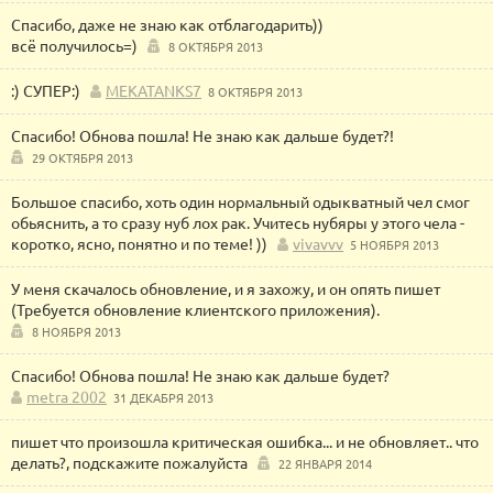
Спасибо, даже не знаю как отблагодарить))
всё получилось=)
8 ОКТЯБРЯ 2013
:) СУПЕР:)
MEKATANKS7
8 ОКТЯБРЯ 2013
Спасибо! Обнова пошла! Не знаю как дальше будет?!
29 ОКТЯБРЯ 2013
Большое спасибо, хоть один нормальный одыкватный чел смог
обьяснить, а то сразу нуб лох рак. Учитесь нубяры у этого чела -
коротко, ясно, понятно и по теме! ))
vivavvv
5 НОЯБРЯ 2013
У меня скачалось обновление, и я захожу, и он опять пишет
(Требуется обновление клиентского приложения).
8 НОЯБРЯ 2013
Спасибо! Обнова пошла! Не знаю как дальше будет?
metra 2002
31 ДЕКАБРЯ 2013
пишет что произошла критическая ошибка... и не обновляет.. что
делать?, подскажите пожалуйста
22 ЯНВАРЯ 2014