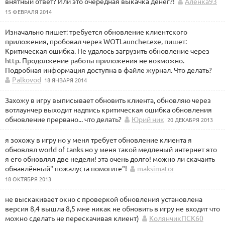
внятный ответ? Или это очередная выкачка денег?!
Аленка93
15 ФЕВРАЛЯ 2014
Изначально пишет: требуется обновление клиентского
приложения, пробовал через WOTLauncher.exe, пишет:
Критическая ошибка. Не удалось загрузить обновление через
http. Продолжение работы приложения не возможно.
Подробная информация доступна в файле журнал. Что делать?
Palkovod
18 ЯНВАРЯ 2014
Захожу в игру выписывает обновить клиента, обновляю через
вотлаунчер выходит надпись критическая ошибка обновления
обновление прервано... что делать?
Юрий ник
20 ДЕКАБРЯ 2013
я зохожу в игру но у меня требует обновление клиента я
обновлял world of tanks но у меня такой медленый интернет ято
я его обновлял две недели! эта очень долго! можно ли скачаить
обнавлённый" пожалуста помогите"!
maksimator
18 ОКТЯБРЯ 2013
не выскакивает окно с проверкой обновления установлена
версия 8,4 вышла 8,5 мне никак не обновить в игру не входит что
можно сделать не перескачивая клиент)
КолянчикПСК60