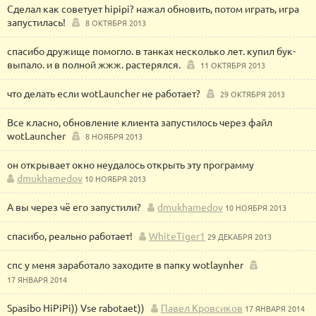
Сделал как советует hipipi? нажал обновить, потом играть, игра
запустилась!
8 ОКТЯБРЯ 2013
спасибо дружище помогло. в танках несколько лет. купил бук-
выпало. и в полной жжж. растерялся.
11 ОКТЯБРЯ 2013
что делать если wotLauncher не работает?
29 ОКТЯБРЯ 2013
Все класно, обновление клиента запустилось через файл
wotLauncher
8 НОЯБРЯ 2013
он открывает окно неудалось открыть эту программу
dmukhamedov
10 НОЯБРЯ 2013
А вы через чё его запустили?
dmukhamedov
10 НОЯБРЯ 2013
спасибо, реально работает!
WhiteTiger1
29 ДЕКАБРЯ 2013
спс у меня заработало заходите в папку wotlaynher
17 ЯНВАРЯ 2014
Spasibo HiPiPi)) Vse rabotaet))
Павел Кровсиков
17 ЯНВАРЯ 2014