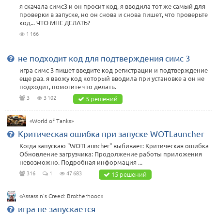
я скачала симс3 и он просит код, я вводила тот же самый для
проверки в запуске, но он снова и снова пишет, что проверьте
код... ЧТО МНЕ ДЕЛАТЬ?
1 166
не подходит код для подтверждения симс 3
игра симс 3 пишет введите код регистрации и подтверждение
еще раз. я ввожу код который вводила при установке а он не
подходит, помогите что делать.
3
3 102
5 решений
«World of Tanks»
Критическая ошибка при запуске WOTLauncher
Когда запускаю "WOTLauncher" выбивает: Критическая ошибка
Обновление загрузчика: Продолжение работы приложения
невозможно. Подробная информация ...
316
1
47 683
15 решений
«Assassin's Creed: Brotherhood»
игра не запускается