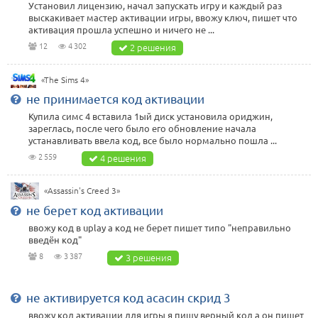
Установил лицензию, начал запускать игру и каждый раз
выскакивает мастер активации игры, ввожу ключ, пишет что
активация прошла успешно и ничего не ...
12
4 302
2 решения
«The Sims 4»
не принимается код активации
Купила симс 4 вставила 1ый диск установила ориджин,
зареглась, после чего было его обновление начала
устанавливать ввела код, все было нормально пошла ...
2 559
4 решения
«Assassin's Creed 3»
не берет код активации
ввожу код в uplay а код не берет пишет типо "неправильно
введён код"
8
3 387
3 решения
не активируется код асасин скрид 3
ввожу код активации для игры я пишу верный код а он пишет