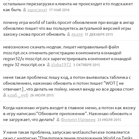
остальным перезагрузки клиента не происходит кто подскажет
как быть
эшосэмэт
17 МАЯ 2016
почему игра world of tanks просит обновления при входе в ангар
обновляю пишет что вы пользуетесь актуальной версией игры
захожу снова просит обновить
якатя
31 ДЕКАБРЯ 2015
невозможно скачать модпак. пишет неправильный файл
msscript.ocx отменить регистрацию компонента командой
regsvr32/u msscript.ocx зарегистрировать компонент командой
regsv 32 msscript.ocx
zluka1972
3 ОКТЯБРЯ 2015
меня такая проблема: пишу код, а потом выявилась табличка с
обновлением, нажимаю обновить и потом пишет "WOT [ не
отвечает ] , что делать не пойму. менял венду но все дрова стоят
краб _ нуб
26 ИЮЛЯ 2015
Когда нажимаю играть входит в главное меню, а потом как вхожу
в игру написано:"Обновите приложение". Нажимаю обновить и
не загружает, что делать?
Филипп Матвеев
23 ИЮЛЯ 2015
У меня такая проблема, запускаю wotlauncher.exe появляется
окно с надписью "Предупреждение приложения World oa Tanks