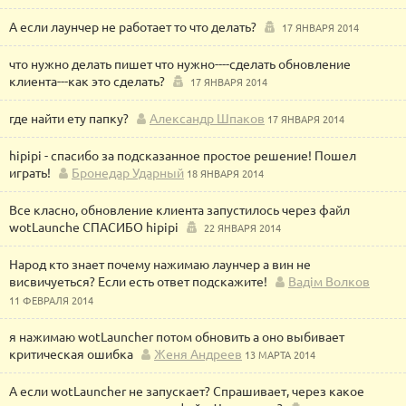
А если лаунчер не работает то что делать?
17 ЯНВАРЯ 2014
что нужно делать пишет что нужно----сделать обновление
клиента---как это сделать?
17 ЯНВАРЯ 2014
где найти ету папку?
Александр Шпаков
17 ЯНВАРЯ 2014
hipipi - спасибо за подсказанное простое решение! Пошел
играть!
Бронедар Ударный
18 ЯНВАРЯ 2014
Все класно, обновление клиента запустилось через файл
wotLaunche СПАСИБО hipipi
22 ЯНВАРЯ 2014
Народ кто знает почему нажимаю лаунчер а вин не
висвичуеться? Если есть ответ подскажите!
Вадім Волков
11 ФЕВРАЛЯ 2014
я нажимаю wotLauncher потом обновить а оно выбивает
критическая ошибка
Женя Андреев
13 МАРТА 2014
А если wotLauncher не запускает? Спрашивает, через какое