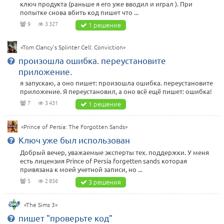
ключ продукта (раньше я его уже вводил и играл ). При
попытке снова вбить код пишет что ...
9
3 327
1 решение
«Tom Clancy’s Splinter Cell: Conviction»
произошла ошибка. переустановите
приложение.
я запускаю, а оно пишет: произошла ошибка. переустановите
приложение. Я переустановил, а оно всё ещё пишет: ошибка!
7
3 431
1 решение
«Prince of Persia: The Forgotten Sands»
Ключ уже был использован
Добрый вечер, уважаемые эксперты тех. поддержки. У меня
есть лицензия Prince of Persia forgetten sands которая
привязана к моей учетной записи, но ...
5
2 856
3 решения
«The Sims 3»
пишет "проверьте код"