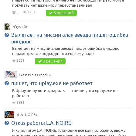
покупать нет даже игру переустанавливал
3
2 238
5 решений
«Crysis 3»
Вылетает на миссии алая звезда пишет ошибка
виндовс
Вылетает на миссии алая звезда пишет ошибка виндовс
параметры все подходят что ещё ему надо
2 359
3 решения
«Assassin's Creed 3»
пишет, что uplay.exe не работает
В Uplay пишу логин, пароль — и пишет, что uplay.exe не
работает
1 661
«L.A. NOIRE»
Отказ работы L.A. NOIRE
Я купил игру L.A. NOIRE, установил все как положено, ввожу
код, пишет код не действителен.. и так несколько раз... Игра