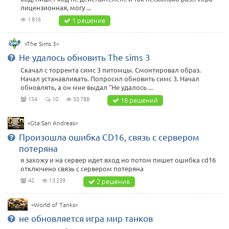
лицензионная, могу ...
1 816
1 решение
«The Sims 3»
Не удалось обновить The sims 3
Скачал с торрента симс 3 питомцы. Смонтировал образ.
Начал устанавливать. Попросил обновить симс 3. Начал
обновлять, а он мне выдал "Не удалось ...
154
10
50 788
18 решений
«Gta:San Andreas»
Произошла ошибка CD16, связь с сервером
потеряна
я захожу и на сервер идет вход но потом пишет ошибка cd16
отключено связь с сервером потеряна
42
13 239
2 решения
«World of Tanks»
не обновляется игра мир танков