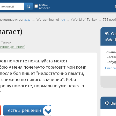
в этом
разделе
ютерные игры
→
Wargaming.net
→
«World of Tanks»
→
755 про
2743
770
агает)
От
«Worl
 Tanks»
очное решение?
очень
неста
род помогите пожалуйста может
небуд
 бою у меня почему-то тормозит мой комп
Никола
а после боя пишет "недостаточно памяти,
р снижено до никого значения". Ребят
прошу помогите, нормально уже неделю
у
Вы
есть 5 решений