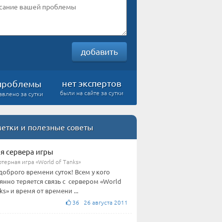
добавить
нет экспертов
проблемы
были на сайте за сутки
авлено за сутки
етки и полезные советы
я сервера игры
терная игра «World of Tanks»
доброго времени суток! Всем у кого
янно теряется связь с сервером «World
ks» и время от времени ...
36 26 августа 2011