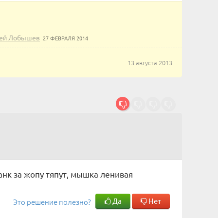
ей Лобышев
27 ФЕВРАЛЯ 2014
13 августа 2013
танк за жопу тяпут, мышка ленивая
Да
Нет
Это решение полезно?