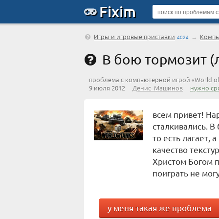
Fixim
Игры и игровые приставки
→
Компь
4024
В бою тормозит (л
проблема с компьютерной игрой «World of
9 июля 2012
Денис_Машинов
нужно ср
всем привет! На
сталкивались. В
то есть лагает, 
качество тексту
Христом Богом 
поиграть не мог
у меня такая же проблема