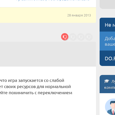
28 января 2013
Не 
Доба
ваше
DO.
что игра запускается со слабой
Л
ет своих ресурсов для нормальной
комп
буйте похимичить с переключением