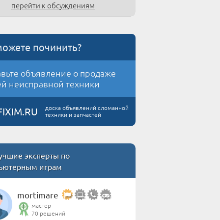
перейти к обсуждениям
можете починить?
вьте объявление о продаже
й неисправной техники
доска объявлений сломанной
FIXIM.RU
техники и запчастей
учшие эксперты по
ьютерным играм
mortimare
мастер
70 решений