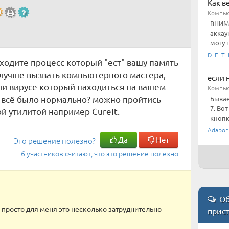
Как в
Компью
ВНИМА
аккау
могу 
D_E_T_
аходите процесс который "ест" вашу память
ю лучше вызвать компьютерного мастера,
если 
ли вирусе который находиться на вашем
Компью
о всё было нормально? можно пройтись
Бывае
7. Во
й утилитой например CureIt.
кнопк
Adabon
Да
Нет
Это решение полезно?
6 участников считают, что это решение полезно
Об
 просто для меня это несколько затруднительно
прис