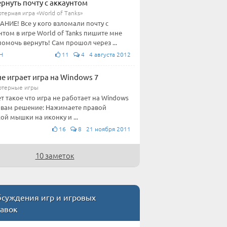
ернуть почту с аккаунтом
терная игра «World of Tanks»
НИЕ! Все у кого взломали почту с
нтом в игре World of Tanks пишите мне
помочь вернуть! Сам прошол через ...
H
11
4 4 августа 2012
не играет игра на Windows 7
терные игры
т такое что игра не работает на Windows
т вам решение: Нажимаете правой
ой мышки на иконку и ...
16
8 21 ноября 2011
10 заметок
суждения игр и игровых
тавок