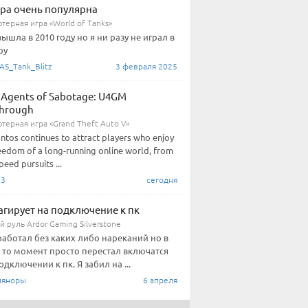
гра очень популярна
терная игра «World of Tanks»
вышла в 2010 году но я ни разу не играл в
ру
AS_Tank_Blitz
3 февраля 2025
 Agents of Sabotage: U4GM
hrough
терная игра «Grand Theft Auto V»
ntos continues to attract players who enjoy
eedom of a long-running online world, from
peed pursuits ...
33
сегодня
агирует на подключение к пк
 руль Ardor Gaming Silverstone
работал без каких либо нареканий но в
 то момент просто перестал включатся
одключении к пк. Я забил на ...
йяноры
6 апреля