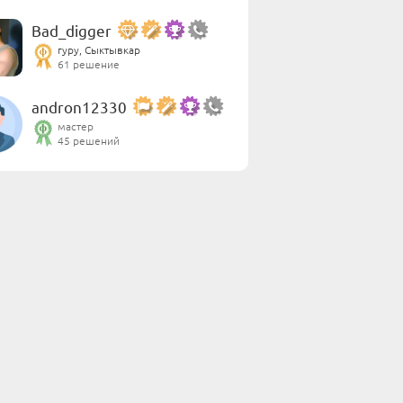
Bad_digger
гуру, Сыктывкар
61 решение
andron12330
мастер
45 решений