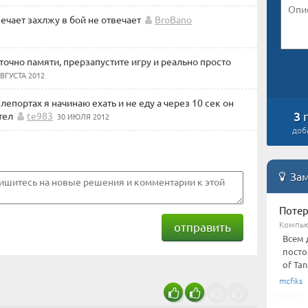
ечает захлжу в бой не отвечает
BroBano
точно памяти, прерзапустите игру и реально просто
АВГУСТА 2012
елепортах я начинаю ехать и не еду а через 10 сек он
3
тел
te983
30 ИЮЛЯ 2012
доб
Зам
Потер
Компью
отправить
Всем 
посто
of Tan
mcfiks