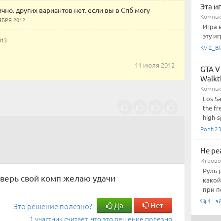
Эта и
чно. других вариантов нет. если вы в Спб могу
Компью
ЯБРЯ 2012
Игра 
эту иг
013
KV-2_BI
11 июля 2012
GTA V
Walkt
Компью
Los Sa
the fr
high-s
Ponti2
Не ре
Игровой
Руль 
роверь свой комп желаю удачи
какой
при п
1 э
Да
Нет
Это решение полезно?
1 участник считает, что это решение полезно