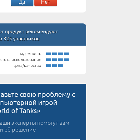
Да
Нет
т продукт рекомендуют
з 325 участников
надежность
стота использования
цена/качество
авьте свою проблему с
пьютерной игрой
rld of Tanks»
наши эксперты помогут вам
и её решение