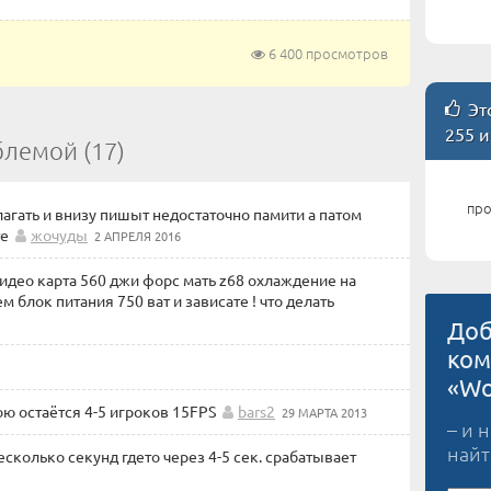
6 400 просмотров
Это
255 и
блемой (17)
про
лагать и внизу пишыт недостаточно памити а патом
те
жочуды
2 АПРЕЛЯ 2016
 видео карта 560 джи форс мать z68 охлаждение на
 блок питания 750 ват и зависате ! что делать
Доб
ком
«Wo
бою остаётся 4-5 игроков 15FPS
bars2
29 МАРТА 2013
– и 
найт
есколько секунд гдето через 4-5 сек. срабатывает