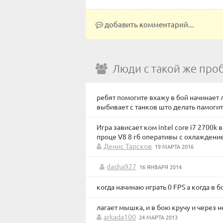
добавить комментарий...
Люди с такой же про
ребят помогите вхажу в бой начинает 
выбивает с танков што делать памоги
Игра зависает ком intel core i7 2700k
проце V8 8 гб оперативы с охлаждением
Денис Тарсков
19 МАРТА 2016
dasha927
16 ЯНВАРЯ 2014
когда начинаю играть 0 FPS а когда в 
лагает мышка, и в бою кручу и через н
arkada100
24 МАРТА 2013