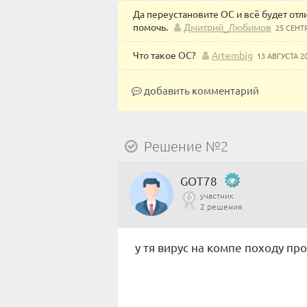
Да переустановите ОС и всё будет отли
помочь.
Дмитрий_Любимов
25 СЕНТ
Что такое ОС?
Artembig
13 АВГУСТА 2
добавить комментарий
Решение №2
GOT78
участник
2 решения
у тя вирус на компе походу п