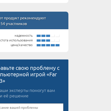
т продукт рекомендуют
 54 участников
надежность
стота использования
цена/качество
авьте свою проблему с
пьютерной игрой «Far
 3»
наши эксперты помогут вам
и её решение