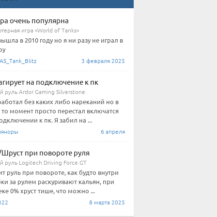
гра очень популярна
терная игра «World of Tanks»
вышла в 2010 году но я ни разу не играл в
ру
AS_Tank_Blitz
3 февраля 2025
агирует на подключение к пк
 руль Ardor Gaming Silverstone
работал без каких либо нареканий но в
 то момент просто перестал включатся
одключении к пк. Я забил на ...
йяноры
6 апреля
/Шруст при повороте руля
 руль Logitech Driving Force GT
ит руль при повороте, как будто внутри
ки за рулем раскуривают кальян, при
ке 0% хруст тише, что можно ...
322
8 марта 2025