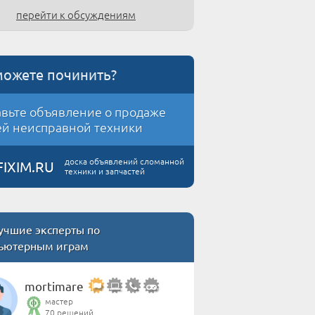
перейти к обсуждениям
можете починить?
вьте объявление о продаже
й неисправной техники
доска объявлений сломанной
FIXIM.RU
техники и запчастей
учшие эксперты по
ьютерным играм
mortimare
мастер
70 решений