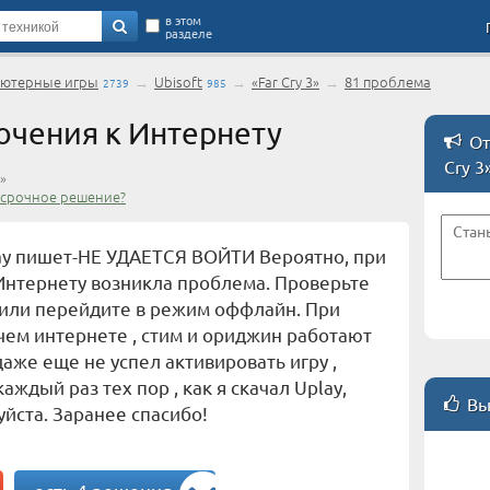
в этом
разделе
ютерные игры
→
Ubisoft
→
«Far Cry 3»
→
81 проблема
2739
985
чения к Интернету
От
Cry 3
»
 срочное решение?
ay пишет-НЕ УДАЕТСЯ ВОЙТИ Вероятно, при
Интернету возникла проблема. Проверьте
 или перейдите в режим оффлайн. При
ем интернете , стим и ориджин работают
даже еще не успел активировать игру ,
аждый раз тех пор , как я скачал Uplay,
Вы
йста. Заранее спасибо!