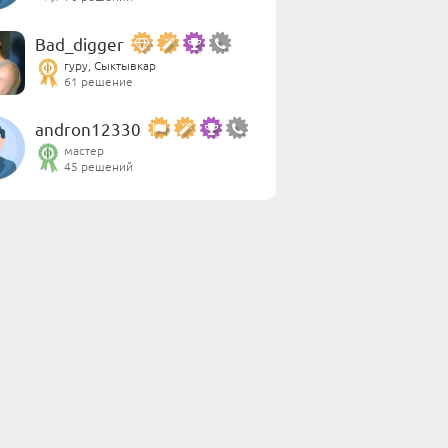
Bad_digger
гуру, Сыктывкар
61 решение
andron12330
мастер
45 решений