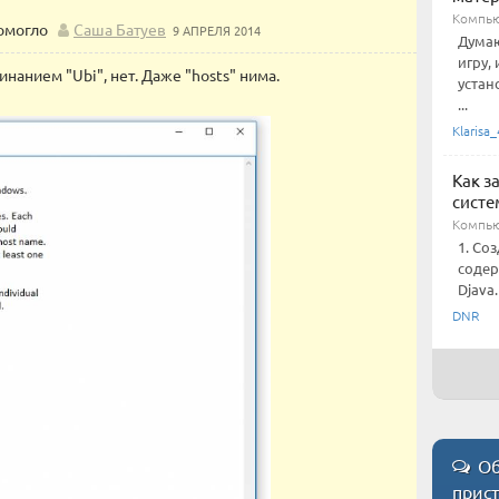
Компью
помогло
Саша Батуев
9 АПРЕЛЯ 2014
Думаю
игру,
нанием "Ubi", нет. Даже "hosts" нима.
устан
...
Klarisa_
Как з
систе
Компью
1. Со
содер
Djava
DNR
Об
прис