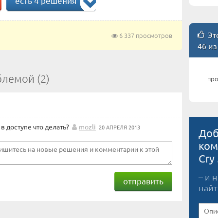
есть 4 решения
Это
6 337 просмотров
46 из
блемой (2)
про
в доступе что делать?
mozli
20 АПРЕЛЯ 2013
Доб
ком
Cry
– и 
отправить
найт