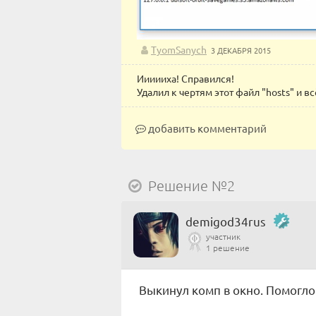
TyomSanych
3 ДЕКАБРЯ 2015
Иииииха! Справился!
Удалил к чертям этот файл "hosts" и в
добавить комментарий
Решение №2
demigod34rus
участник
1 решение
Выкинул комп в окно. Помогло