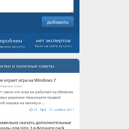
добавить
нет экспертов
проблем
были на сайте за сутки
авлено за сутки
етки и полезные советы
не играет игра на Windows 7
терные игры
т такое что игра не работает на Windows
т вам решение: Нажимаете правой
ой мышки на иконку и ...
16
8 21 ноября 2011
равильно скачать дополнительные
иалы для sims 3 в формате pack.