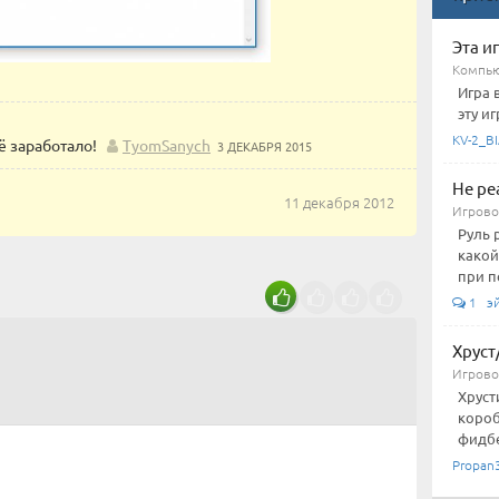
Эта и
Компью
Игра 
эту иг
KV-2_BI
сё заработало!
TyomSanych
3 ДЕКАБРЯ 2015
Не ре
11 декабря 2012
Игровой
Руль 
какой
при п
1 э
Хруст
Игровой
Хруст
короб
фидбе
Propan