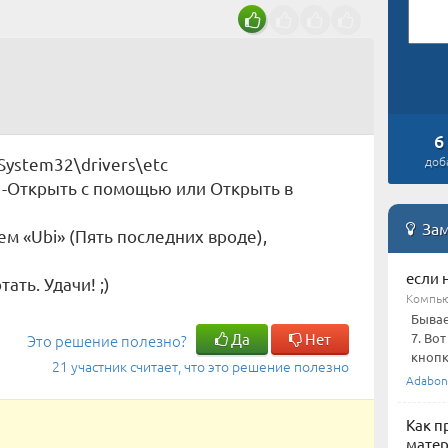
6
System32\drivers\etc
доб
s -Открыть с помощью или Открыть в
Зам
ем «Ubi» (Пять последних вроде),
если 
ать. Удачи! ;)
Компью
Бывае
Да
Нет
7. Во
Это решение полезно?
кнопк
21 участник считает, что это решение полезно
Adabon
Как п
матер