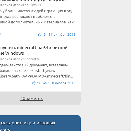
терная игра «The Sims 3»
 у большинство людей играющих в эту
 иногда возникают проблемы с
овкой дополнительных материалов как:
4
13 31 октября 2013
апустить minecraft на 64-х битной
ме Windows
терная игра «Minecraft»
здаем текстовый документ, вставляем
жимое из кавычек «start javaw -
.library.path=%APPDATA%/.minecraft/bin...
31
3 8 января 2013
10 заметок
суждения игр и игровых
тавок