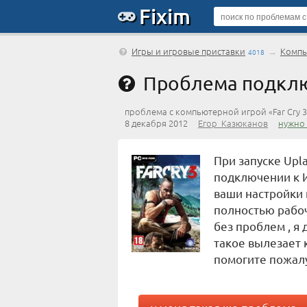
Fixim
Игры и игровые приставки
→
Компь
4018
Проблема подклю
проблема с компьютерной игрой «Far Cry 3
8 декабря 2012
Егор_Казюканов
нужно
При запуске Upl
подключении к 
ваши настройки
полностью рабоч
без проблем , я 
такое вылезает к
помогите пожалу