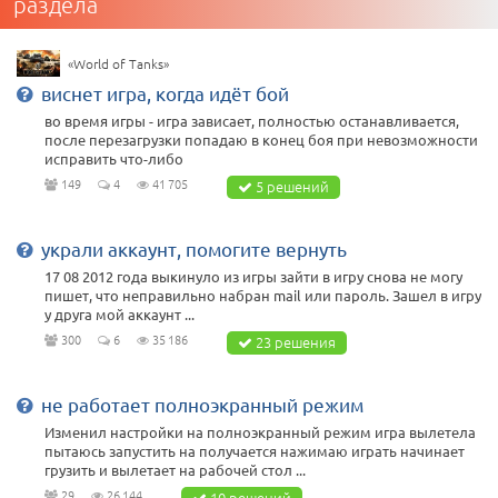
раздела
«World of Tanks»
виснет игра, когда идёт бой
во время игры - игра зависает, полностью останавливается,
после перезагрузки попадаю в конец боя при невозможности
исправить что-либо
149
4
41 705
5 решений
украли аккаунт, помогите вернуть
17 08 2012 года выкинуло из игры зайти в игру снова не могу
пишет, что неправильно набран mail или пароль. Зашел в игру
у друга мой аккаунт ...
300
6
35 186
23 решения
не работает полноэкранный режим
Изменил настройки на полноэкранный режим игра вылетела
пытаюсь запустить на получается нажимаю играть начинает
грузить и вылетает на рабочей стол ...
29
26 144
10 решений