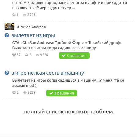
на этаж к оливье гарно, зависает игра в лифте и приходится
выключать её через диспетчер ...
1
2 723
«Gta:San Andreas»
вылетает из игры
GTA «Gta:San Andreas» Тройной Форсаж Токийский дрифт
Вылетает из игры когда садишься в машину
37
2
9 220
3 решения
в игре нельзя сесть в машину
Вылетает из игры когда садишься в машину... У меня гта сн
assasin mod ))
2
2 289
3 решения
полный список похожих проблем