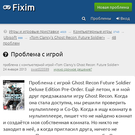
Fixim
Новая проблема
Проблемы
Вход
Игры и игровые приставки
→
Компьютерные игры
→
4023
2743
Ubisoft
→
«Tom Clancy's Ghost Recon: Future Soldier»
→
48
988
проблем
Проблема с игрой
проблема с компьютерной игрой «Tom Clancy's Ghost Recon: Future Soldier»
24 января 2013
swat020599
нужно срочное решение?
Проблема с игрой Ghost Recon Future Soldier
Deluxe Edition Pre-Order. Ещё летом, я и мой
друг предзаказали игру Ghost Recon. Когда
она стала доступна, мы решили проверить
мультиплеер и Co-Op. Когда я ищу комнату в
мультиплеере, пишет что не найдено комнат
и создаётся моя собственная комната. Но никто не
заходит в неё, а когда пригласил друга, ничего не