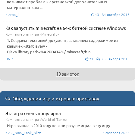
возникают проблемы с установкой дополнительных
материалов как: ...
Klarisa_4
13 31 октября 2013
Как запустить minecraft на 64-х битной системе Windows
Компьютерная игра «Minecraft»
1. Создаем текстовый документ, вставляем содержимое из
кавычек «start javaw -
Djava.library.path=%APPDATA%/.minecraft/bin...
DNR
31
3 8 января 2013
10 заметок
Обсуждения игр и игровых приставок
Эта игра очень популярна
Компьютерная игра «World of Tanks»
Игра вышла в 2010 году но я ни разу не играл в эту игру
KV-2_BIAS_Tank_Blitz
3 февраля 2025