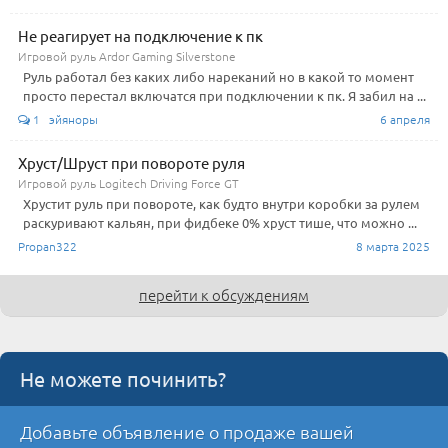
Не реагирует на подключение к пк
Игровой руль Ardor Gaming Silverstone
Руль работал без каких либо нареканий но в какой то момент
просто перестал включатся при подключении к пк. Я забил на ...
1 эйяноры
6 апреля
Хруст/Шруст при повороте руля
Игровой руль Logitech Driving Force GT
Хрустит руль при повороте, как будто внутри коробки за рулем
раскуривают кальян, при фидбеке 0% хруст тише, что можно ...
Propan322
8 марта 2025
перейти к обсуждениям
Не можете починить?
Добавьте объявление о продаже вашей