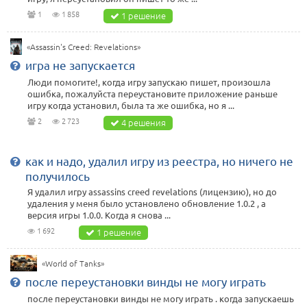
1
1 858
1 решение
«Assassin's Creed: Revelations»
игра не запускается
Люди помогите!, когда игру запускаю пишет, произошла
ошибка, пожалуйста переустановите приложение раньше
игру когда установил, была та же ошибка, но я ...
2
2 723
4 решения
как и надо, удалил игру из реестра, но ничего не
получилось
Я удалил игру assassins creed revelations (лицензию), но до
удаления у меня было установлено обновление 1.0.2 , а
версия игры 1.0.0. Когда я снова ...
1 692
1 решение
«World of Tanks»
после переустановки винды не могу играть
после переустановки винды не могу играть . когда запускаешь