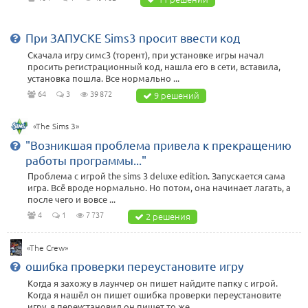
При ЗАПУСКЕ Sims3 просит ввести код
Скачала игру симс3 (торент), при установке игры начал
просить регистрационный код, нашла его в сети, вставила,
установка пошла. Все нормально ...
64
3
39 872
9 решений
«The Sims 3»
"Возникшая проблема привела к прекращению
работы программы..."
Проблема с игрой the sims 3 deluxe edition. Запускается сама
игра. Всё вроде нормально. Но потом, она начинает лагать, а
после чего и вовсе ...
4
1
7 737
2 решения
«The Crew»
ошибка проверки переустановите игру
Когда я захожу в лаунчер он пишет найдите папку с игрой.
Когда я нашёл он пишет ошибка проверки переустановите
игру, я переустановил он пишет то же ...