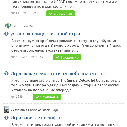
танки там где написано ИГРАТЬ должно гореть красным а у
меня серым и не нажимается и не ...
18
12 193
2 решения
«The Sims 3»
установка лицензионной игры
Возможно, моя проблема покажется кому-то глупой, но мне
очень нужна помощь. Я купила хороший лицензионный диск
с этой игрой, начала устанавливать. ...
2
2
2 253
1 решение
Игра может вылететь на любом моменте
У меня раньше стояла игра The Sims 3 Deluxe Edition вылетала
только при выборе одежды молодым и старше персонажам.
Установила дополнение вперед в ...
2 589
1 решение
«Assassin's Creed 4: Black Flag»
Игра зависает в лифте
В моменте игры, когда нужно выйти из анимуса и подняться