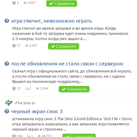
5
4 057
1 решение
игра глючит, невозможно играть
Игра глючит во время загрузки и во время игры. Когда
нажимаю в бой то загрузка идет очень медленно, примерно
2-3 минуты, потом когда уже зашел в ...
17
5 437
5 решений
после обновления не стало связи с сервером
Скачал игру с официального сайта, до обновления всё играло,
а после обновления не стало связи с сервером, ни с одним.
Вышел на техническую поддержку,...
13
2
5 344
4 решения
«The Sims 3»
черный экран симс 3
установила игру симс 3 The Sims 3.Gold Edition.v 16.0.136 + Store,
игра загрузилась нормально, а как запускаю игру появляется
черный экран и стрелочка ...
104
1
49 702
11 решений