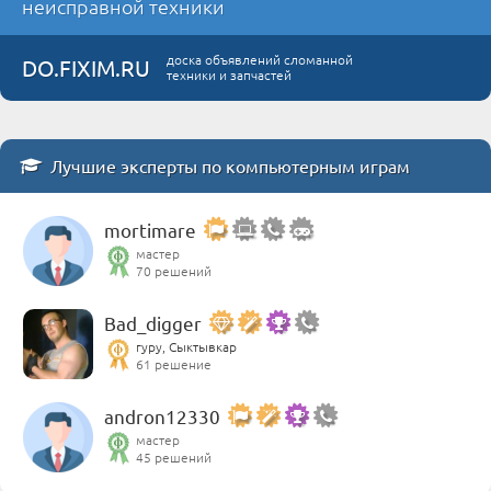
неисправной техники
доска объявлений сломанной
DO.FIXIM.RU
техники и запчастей
Лучшие эксперты по компьютерным играм
mortimare
мастер
70 решений
Bad_digger
гуру, Сыктывкар
61 решение
andron12330
мастер
45 решений