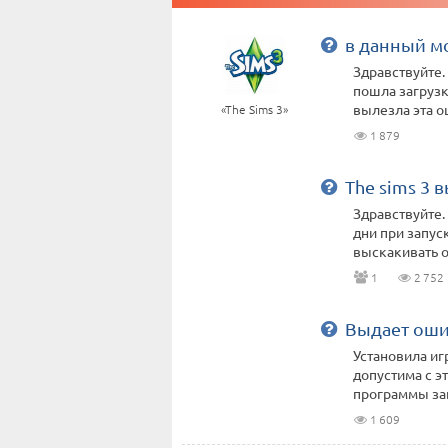
в данный м
Здравствуйте.
пошла загрузк
вылезла эта ош
«The Sims 3»
1 879
The sims 3 
Здравствуйте. 
дни при запус
выскакивать ош
1
2 752
Выдает оши
Установила иг
допустима с э
программы зап
1 609