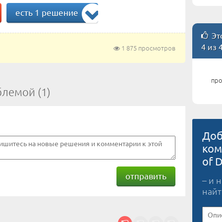
есть 1 решение
Это
4 из 
1 875 просмотров
про
блемой (1)
Доб
ком
of D
отправить
– и 
найт