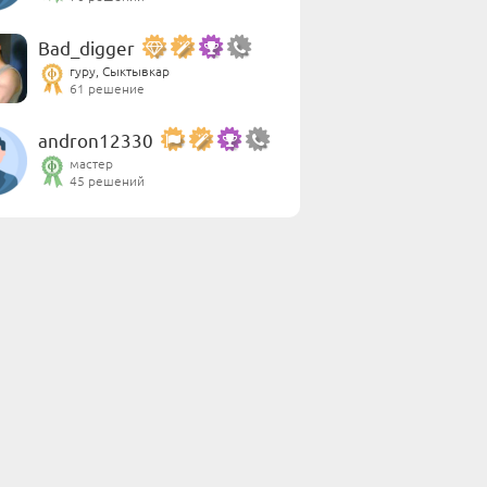
Bad_digger
гуру, Сыктывкар
61 решение
andron12330
мастер
45 решений