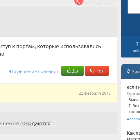
7
ступ к портам, которые использовались
доб
ло
Да
Нет
Это решение полезно?
Зам
если 
22 февраля 2013
Компью
Бывае
7. Во
кнопк
Adabon
решения
ожидаются
…
Как п
матер