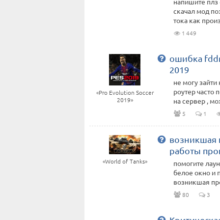
напишите плз 
скачал мод по
тока как произ
1 449
ошибка fdd
2019
не могу зайти 
роутер часто 
«Pro Evolution Soccer
2019»
на сервер , мож
5
1
возникшая 
работы пр
«World of Tanks»
помогите лау
белое окно и 
возникшая про
80
3
Критическа