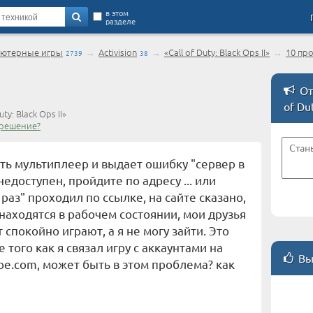
в этом
разделе
ютерные игры
→
Activision
→
«Call of Duty: Black Ops II»
→
10 пр
2739
38
2
От
of Dut
y: Black Ops II»
 решение?
ть мультиплеер и выдает ошибку "сервер в
едоступен, пройдите по адресу ... или
раз" проходил по ссылке, на сайте сказано,
 находятся в рабочем состоянии, мои друзья
 спокойно играют, а я не могу зайти. Это
того как я связал игру с аккаунтами на
Вы
ube.com, может быть в этом проблема? как