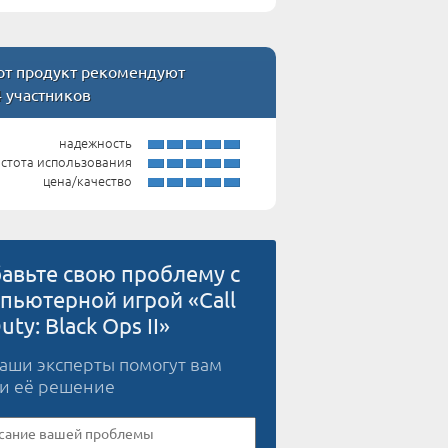
т продукт рекомендуют
4 участников
надежность
стота использования
цена/качество
авьте свою проблему с
пьютерной игрой «Call
uty: Black Ops II»
наши эксперты помогут вам
и её решение