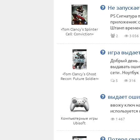
Не запускае
PS Сигнатура
приложения: c
Штамп времени
«Tom Clancy’s Splinter
Cell: Conviction»
2
3 056
игра выдае
Добрый день .
выдавать ошиб
сети . Ноутбук 
«Tom Clancy's Ghost
Recon: Future Soldier»
5
316
выдает оши
ввожу ключ на
используется 
Компьютерные игры
1 467
Ubisoft
Потеря связ