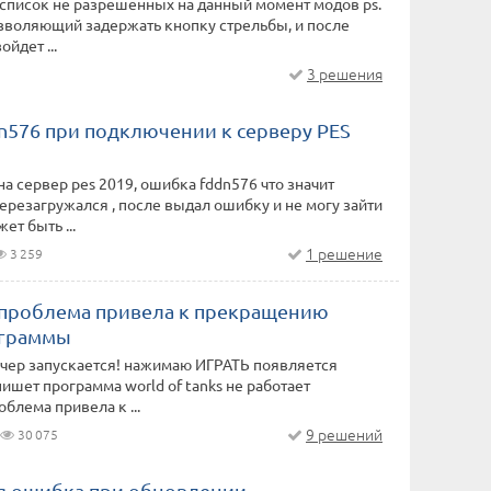
список не разрешенных на данный момент модов ps.
зволяющий задержать кнопку стрельбы, и после
ойдет ...
3 решения
n576 при подключении к серверу PES
на сервер pes 2019, ошибка fddn576 что значит
перезагружался , после выдал ошибку и не могу зайти
ет быть ...
1 решение
3 259
проблема привела к прекращению
ограммы
нчер запускается! нажимаю ИГРАТЬ появляется
пишет программа world of tanks не работает
блема привела к ...
9 решений
30 075
я ошибка при обновлении