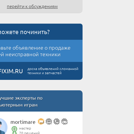
перейти к обсуждениям
можете починить?
вьте объявление о продаже
й неисправной техники
доска объявлений сломанной
FIXIM.RU
техники и запчастей
учшие эксперты по
ьютерным играм
mortimare
мастер
70 решений