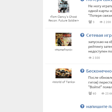
Не могу играт
одной карты и
"Потеря связи 
«Tom Clancy's Ghost
Recon: Future Soldier»
3
2 200
Сетевая иг
запускаю на xb
рейтингу зате
«Homefront»
недоступен пож
2 500
Бесконечно
После обновле
«World of Tanks»
гигов) перест
"Войти!" появл
60
25 6
напишите п