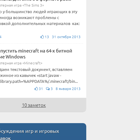
терная игра «The Sims 3»
 у большинство людей играющих в эту
 иногда возникают проблемы с
овкой дополнительных материалов как:
4
13 31 октября 2013
апустить minecraft на 64-х битной
ме Windows
терная игра «Minecraft»
здаем текстовый документ, вставляем
жимое из кавычек «start javaw -
.library.path=%APPDATA%/.minecraft/bin...
31
3 8 января 2013
10 заметок
суждения игр и игровых
тавок