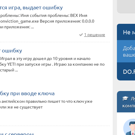
тся игра, выдает ошибку
 проблемы: Имя события проблемы: BEX Имя
onviction_game.exe Версия приложения: 0.0.0.0
 приложения: ...
Не 
1 решение
Доба
т ошибку
ваше
 Играл в эту игру дошел до 10 уровня и начало
ку YETI при запуске игры . Играю за компанию не по
старый ...
DO.
бку при вводе ключа
Л
 английском правильно пишет то что ключ уже
комп
или же не существует
и с сервером.