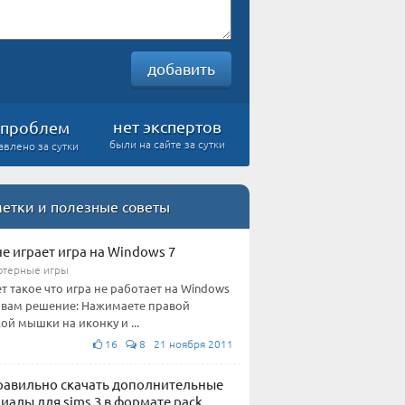
добавить
нет экспертов
проблем
были на сайте за сутки
авлено за сутки
етки и полезные советы
не играет игра на Windows 7
терные игры
т такое что игра не работает на Windows
т вам решение: Нажимаете правой
ой мышки на иконку и ...
16
8 21 ноября 2011
равильно скачать дополнительные
иалы для sims 3 в формате pack.