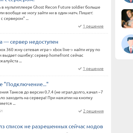
ь в мультиплеере Ghost Recon Future soldier больше
ли вообще не могу зайти ни в один матч. Пишет:
с сервером" ...
1 решение
ра — сервер недоступен
ox 360 жму сетевая игра-> xbox live-> найти игру по
м выдает ошибку: сервер homefront сейчас
алуйста ...
1 решение
е "Подключение..."
ния Танков до версии 0.7.4 (не играл долго, качал ~7
ало заходить на сервера! При нажатии на кнопку
яется ...
2 решения
61
лз список не разрешенных сейчас модов