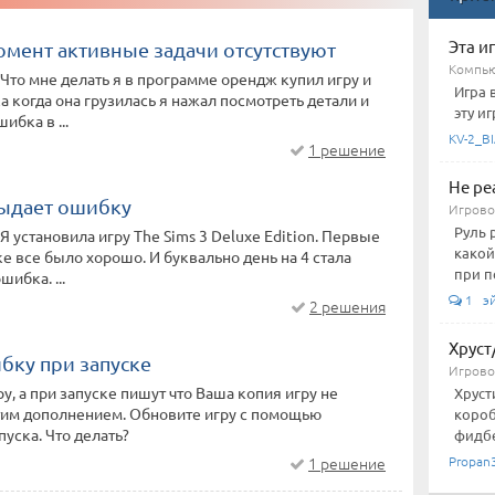
Эта и
омент активные задачи отсутствуют
Компью
 Что мне делать я в программе орендж купил игру и
Игра 
а когда она грузилась я нажал посмотреть детали и
эту иг
ибка в ...
KV-2_BI
1 решение
Не ре
выдает ошибку
Игровой
Руль 
Я установила игру The Sims 3 Deluxe Edition. Первые
какой
ке все было хорошо. И буквально день на 4 стала
при п
ибка. ...
1 э
2 решения
Хруст
бку при запуске
Игровой
ру, а при запуске пишут что Ваша копия игру не
Хруст
тим дополнением. Обновите игру с помощью
короб
уска. Что делать?
фидбе
1 решение
Propan