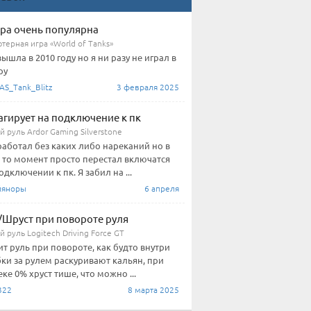
гра очень популярна
терная игра «World of Tanks»
вышла в 2010 году но я ни разу не играл в
ру
AS_Tank_Blitz
3 февраля 2025
агирует на подключение к пк
 руль Ardor Gaming Silverstone
работал без каких либо нареканий но в
 то момент просто перестал включатся
одключении к пк. Я забил на ...
йяноры
6 апреля
/Шруст при повороте руля
 руль Logitech Driving Force GT
ит руль при повороте, как будто внутри
ки за рулем раскуривают кальян, при
ке 0% хруст тише, что можно ...
322
8 марта 2025