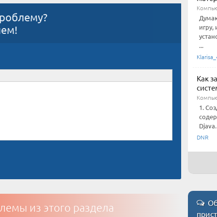
Компью
проблему?
Думаю
игру,
ием!
устан
...
Klarisa_
Как з
систе
Компью
1. Со
содер
Djava
DNR
Об
лемы из этого раздела
прис