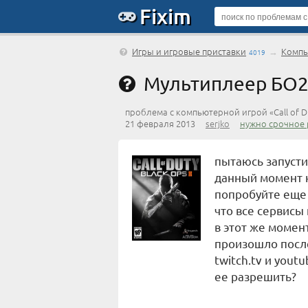
Fixim
Игры и игровые приставки
→
Компь
4019
Мультиплеер БО
проблема с компьютерной игрой «Call of Dut
21 февраля 2013
serjko
нужно срочное
пытаюсь запусти
данный момент н
попробуйте еще 
что все сервисы
в этот же момент
произошло после 
twitch.tv и yout
ее разрешить?