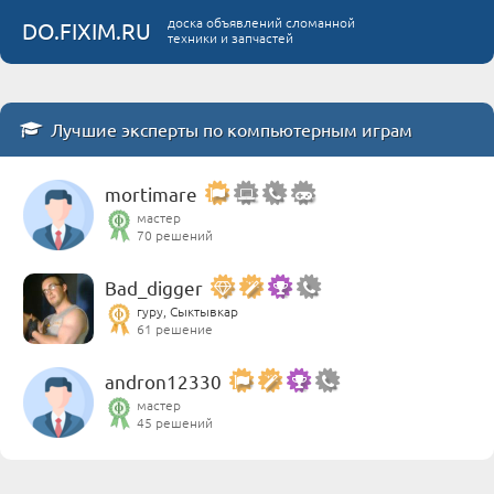
доска объявлений сломанной
DO.FIXIM.RU
техники и запчастей
Лучшие эксперты по компьютерным играм
mortimare
мастер
70 решений
Bad_digger
гуру, Сыктывкар
61 решение
andron12330
мастер
45 решений