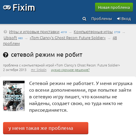
Fixim
Новая проблема
Проблемы
Вход
Игры и игровые приставки
→
Компьютерные игры
→
4019
2739
Ubisoft
→
«Tom Clancy's Ghost Recon: Future Soldier»
→
48
985
проблем
сетевой режим не робит
проблема с компьютерной игрой «Tom Clancy's Ghost Recon: Future Soldier»
2 октября 2013
mr_linkoln
нужно срочное решение?
Сетевой режим не работает. У меня игрушка
со всеми дополнениями, при попытке зайти
в сетевую игру пишет, что комнаты не
найдены, создает свою, но туда никто не
присоединяется.
у меня такая же проблема