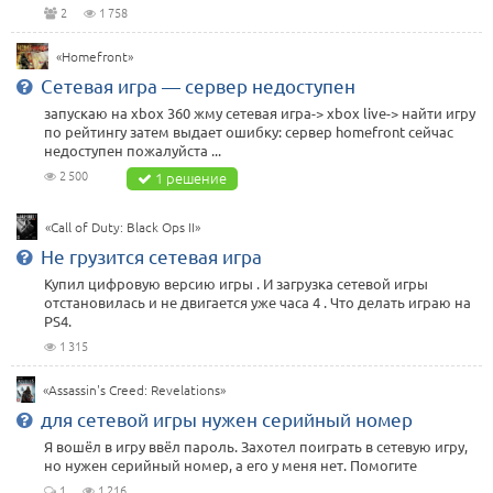
2
1 758
«Homefront»
Сетевая игра — сервер недоступен
запускаю на xbox 360 жму сетевая игра-> xbox live-> найти игру
по рейтингу затем выдает ошибку: сервер homefront сейчас
недоступен пожалуйста ...
2 500
1 решение
«Call of Duty: Black Ops II»
Не грузится сетевая игра
Купил цифровую версию игры . И загрузка сетевой игры
отстановилась и не двигается уже часа 4 . Что делать играю на
PS4.
1 315
«Assassin's Creed: Revelations»
для сетевой игры нужен серийный номер
Я вошёл в игру ввёл пароль. Захотел поиграть в сетевую игру,
но нужен серийный номер, а его у меня нет. Помогите
1
1 216