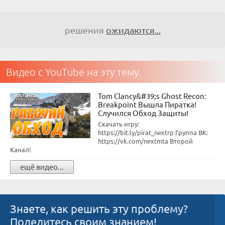
решения
ожидаются...
Видео с YouTube на эту тему
Tom Clancy&#39;s Ghost Recon:
Breakpoint Вышла Пиратка!
Случился Обход Защиты!
Скачать игру:
https://bit.ly/pirat_nextrp Группа ВК:
https://vk.com/nextmta Второй
Канал!
ещё видео...
Знаете, как решить эту проблему?
Поделитесь своим знанием!