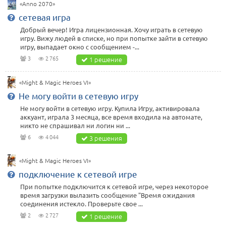
«Anno 2070»
сетевая игра
Добрый вечер! Игра лицензионная. Хочу играть в сетевую
игру. Вижу людей в списке, но при попытке зайти в сетевую
игру, выпадает окно с сообщением -...
3
2 765
1 решение
«Might & Magic Heroes VI»
Не могу войти в сетевую игру
Не могу войти в сетевую игру. Купила Игру, активировала
аккуант, играла 3 месяца, все время входила на автомате,
никто не спрашивал ни логин ни ...
6
4 044
3 решения
«Might & Magic Heroes VI»
подключение к сетевой игре
При попытке подключится к сетевой игре, через некоторое
время загрузки вылазить сообщение "Время ожидания
соединения истекло. Проверьте свое ...
2
2 727
1 решение