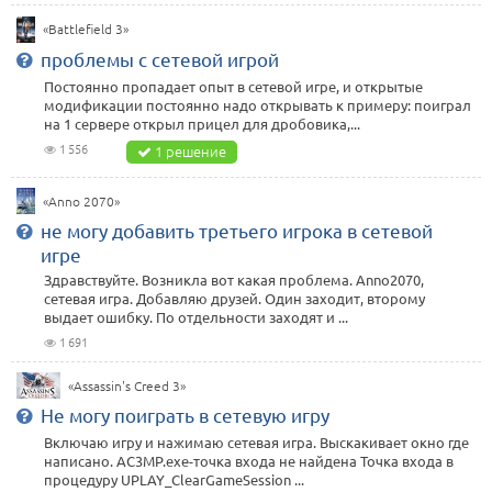
«Battlefield 3»
проблемы с сетевой игрой
Постоянно пропадает опыт в сетевой игре, и открытые
модификации постоянно надо открывать к примеру: поиграл
на 1 сервере открыл прицел для дробовика,...
1 556
1 решение
«Anno 2070»
не могу добавить третьего игрока в сетевой
игре
Здравствуйте. Возникла вот какая проблема. Anno2070,
сетевая игра. Добавляю друзей. Один заходит, второму
выдает ошибку. По отдельности заходят и ...
1 691
«Assassin's Creed 3»
Не могу поиграть в сетевую игру
Включаю игру и нажимаю сетевая игра. Выскакивает окно где
написано. AC3MP.exe-точка входа не найдена Точка входа в
процедуру UPLAY_ClearGameSession ...