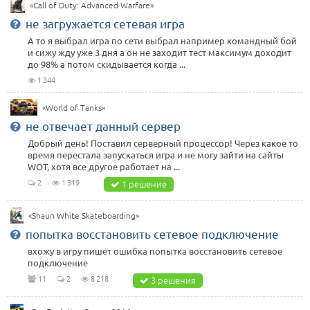
«Call of Duty: Advanced Warfare»
не загружается сетевая игра
А то я выбрал игра по сети выбрал например командный бой
и сижу жду уже 3 дня а он не заходит тест максимум доходит
до 98% а потом скидывается когда ...
1 344
«World of Tanks»
не отвечает данный сервер
Добрый день! Поставил серверный процессор! Через какое то
время перестала запускаться игра и не могу зайти на сайты
WOT, хотя все другое работает на ...
2
1 319
1 решение
«Shaun White Skateboarding»
попытка восстановить сетевое подключение
вхожу в игру пишет ошибка попытка восстановить сетевое
подключение
11
2
8 218
3 решения