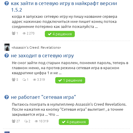
как зайти в сетевую игру в майкрафт версии
1.5.2
когда я запускаю сетевую игру ну пишу название сервера
адрес нажимаю подключиться мне пишет конец потока
соединение потеряно как зайти пожалуйста ...
1
2 270
4 решения
«Assassin's Creed: Revelations»
не заходит в сетевую игру
Не смог зайти под старым паролем, поменял пароль, теперь в
главном меню, на против режима сетевая игра в красном
квадратике цифра 1 и не ...
5
1
3 319
1 решение
не работает "сетевая игра"
Пытаюсь поиграть в мультиплеер Assassin's Creed Revelations.
После нажатия на кнопку "Сетевая игра" вылетает , а точнее
закрывается игра ... Что ...
27
2
10 319
4 решения