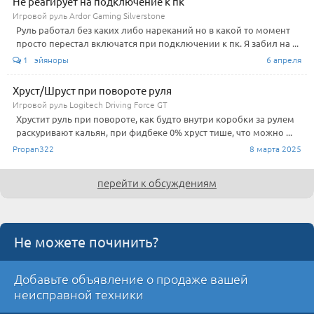
Не реагирует на подключение к пк
Игровой руль Ardor Gaming Silverstone
Руль работал без каких либо нареканий но в какой то момент
просто перестал включатся при подключении к пк. Я забил на ...
1 эйяноры
6 апреля
Хруст/Шруст при повороте руля
Игровой руль Logitech Driving Force GT
Хрустит руль при повороте, как будто внутри коробки за рулем
раскуривают кальян, при фидбеке 0% хруст тише, что можно ...
Propan322
8 марта 2025
перейти к обсуждениям
Не можете починить?
Добавьте объявление о продаже вашей
неисправной техники