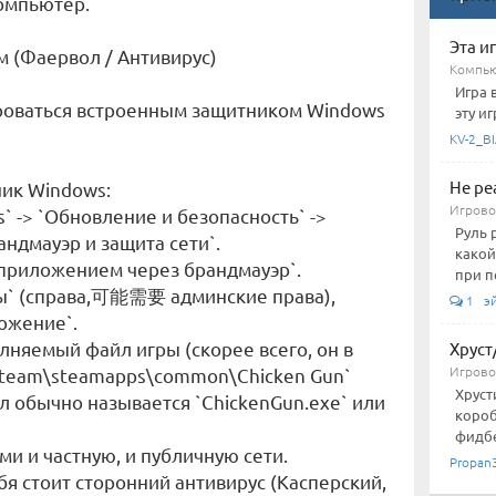
компьютер.
Эта и
м (Фаервол / Антивирус)
Компью
Игра 
ироваться встроенным защитником Windows
эту иг
KV-2_BI
Не ре
ник Windows:
Игровой
` -> `Обновление и безопасность` ->
Руль 
андмауэр и защита сети`.
какой
 приложением через брандмауэр`.
при п
ы` (справа,可能需要 админские права),
1 э
ожение`.
лняемый файл игры (скорее всего, он в
Хруст
Игровой
)\Steam\steamapps\common\Chicken Gun`
Хруст
йл обычно называется `ChickenGun.exe` или
короб
фидбе
ами и частную, и публичную сети.
Propan
ебя стоит сторонний антивирус (Касперский,