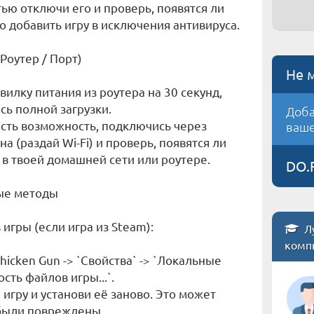
стью отключи его и проверь, появятся ли
но добавить игру в исключения антивируса.
Роутер / Порт)
Не 
вилку питания из роутера на 30 секунд,
сь полной загрузки.
Доба
 есть возможность, подключись через
ваше
 (раздай Wi-Fi) и проверь, появятся ли
 в твоей домашней сети или роутере.
DO.
ные методы
игры (если игра из Steam):
Л
комп
hicken Gun -> `Свойства` -> `Локальные
сть файлов игры...`.
 игру и установи её заново. Это может
 были повреждены.