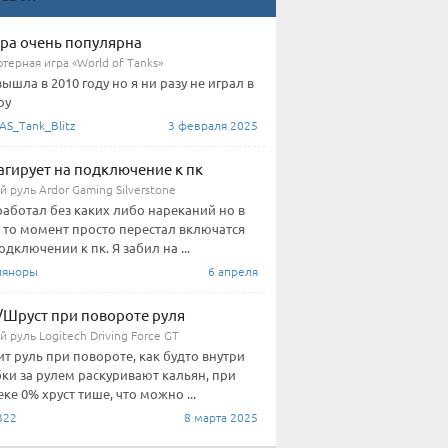
гра очень популярна
терная игра «World of Tanks»
вышла в 2010 году но я ни разу не играл в
ру
AS_Tank_Blitz
3 февраля 2025
агирует на подключение к пк
 руль Ardor Gaming Silverstone
работал без каких либо нареканий но в
 то момент просто перестал включатся
одключении к пк. Я забил на ...
йяноры
6 апреля
/Шруст при повороте руля
 руль Logitech Driving Force GT
ит руль при повороте, как будто внутри
ки за рулем раскуривают кальян, при
ке 0% хруст тише, что можно ...
322
8 марта 2025