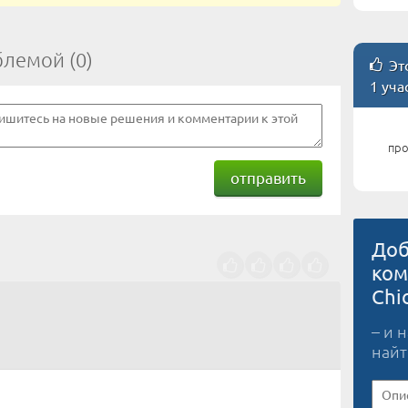
блемой (0)
Это
1 уча
про
отправить
Доб
ком
Chi
– и 
найт