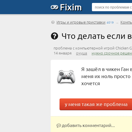
Fixim
Игры и игровые приставки
→
Компь
4019
Что делать если в
проблема с компьютерной игрой Chicken 
14 января
очуша
нужно срочное решен
Я зашёл в чикен Ган в
меня их ноль просто 
хочется
у меня такая же проблема
добавить комментарий...