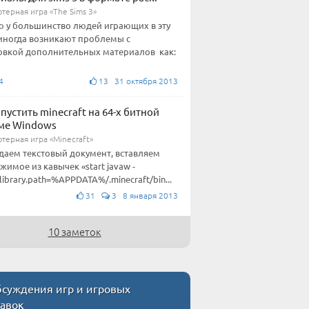
терная игра «The Sims 3»
 у большинство людей играющих в эту
 иногда возникают проблемы с
овкой дополнительных материалов как:
4
13 31 октября 2013
апустить minecraft на 64-х битной
ме Windows
терная игра «Minecraft»
здаем текстовый документ, вставляем
жимое из кавычек «start javaw -
.library.path=%APPDATA%/.minecraft/bin...
31
3 8 января 2013
10 заметок
суждения игр и игровых
тавок