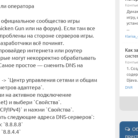
или оператора
Компью
Думаю
игру,
 на официальное сообщество игры
устан
icken Gun или на форум). Если там все
...
, проблемы на стороне серверов игры.
Klarisa_
разработчики всё починят.
 провайдер интернета или роутер
Как з
систе
орые могут некорректно обрабатывать
Компью
 Самое простое — сменить DNS на
1. Со
содер
` -> `Центр управления сетями и общим
Djava
метров адаптера`.
DNR
ши на активное подключение
et) и выбери `Свойства`.
TCP/IPv4)` и нажми `Свойства`.
вать следующие адреса DNS-серверов`:
`8.8.8.8`
Об
`8.8.4.4`
прис