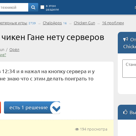
в этом
разделе
ютерные игры
→
ChaloApps
→
Chicken Gun
→
16 проблем
2739
16
 чикен Гане нету серверов
От
Chick
Gun /
Орёл
ие?
 12:34 и я нажал на кнопку сервера и у
не знаю что с этим делать поиграть то
есть 1 решение
Вы
194 просмотра