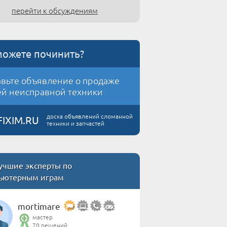
перейти к обсуждениям
можете починить?
вьте объявление о продаже
й неисправной техники
доска объявлений сломанной
FIXIM.RU
техники и запчастей
учшие эксперты по
ьютерным играм
mortimare
мастер
70 решений