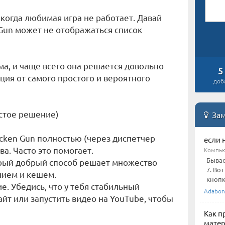
 когда любимая игра не работает. Давай
 Gun может не отображаться список
а, и чаще всего она решается довольно
5
ция от самого простого и вероятного
доб
астое решение)
Зам
icken Gun полностью (через диспетчер
если 
ва. Часто это помогает.
Компью
Бывае
арый добрый способ решает множество
7. Во
нием и кешем.
кнопк
е. Убедись, что у тебя стабильный
Adabon
йт или запустить видео на YouTube, чтобы
Как п
матер