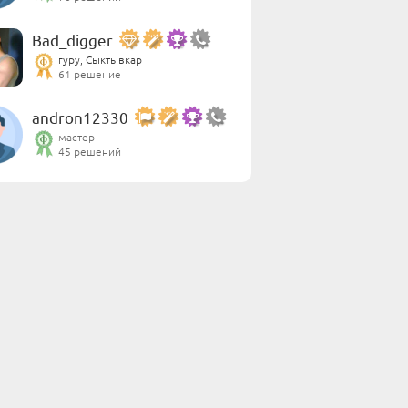
Bad_digger
гуру, Сыктывкар
61 решение
andron12330
мастер
45 решений