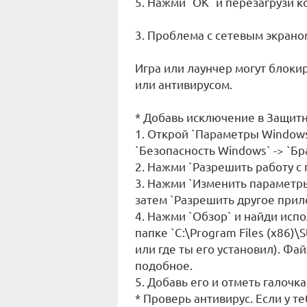
5. Нажми `ОК` и перезагрузи 
3. Проблема с сетевым экрано
Игра или лаунчер могут блок
или антивирусом.
* Добавь исключение в Защит
1. Открой `Параметры Windows
`Безопасность Windows` -> `Бр
2. Нажми `Разрешить работу с
3. Нажми `Изменить параметр
затем `Разрешить другое прил
4. Нажми `Обзор` и найди испо
папке `C:\Program Files (x86
или где ты его установил). Фа
подобное.
5. Добавь его и отметь галочк
* Проверь антивирус. Если у т