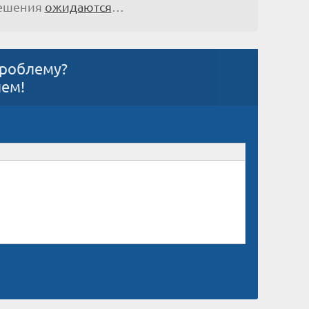
решения
ожидаются
…
проблему?
ием!