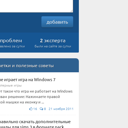
добавить
2
проблем
эксперта
авлено за сутки
были на сайте за сутки
етки и полезные советы
не играет игра на Windows 7
терные игры
т такое что игра не работает на Windows
т вам решение: Нажимаете правой
ой мышки на иконку и ...
16
8 21 ноября 2011
равильно скачать дополнительные
иалы для sims 3 в формате pack.