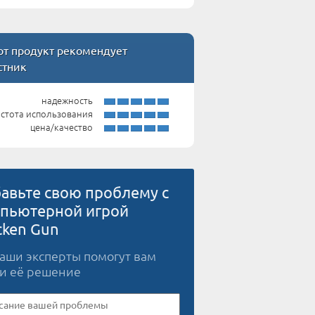
т продукт рекомендует
стник
надежность
стота использования
цена/качество
авьте свою проблему с
пьютерной игрой
cken Gun
наши эксперты помогут вам
и её решение