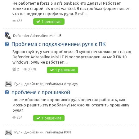
Не работает в forza 5 и nfs payback что делать? Работает
только в старой nfs most wanted. В настройках форзы пишет
что не подходит профиль руля. В nsf ...
633
1 решение
Defender Adrenaline Mini LE
Проблема с подключением руля к ПК
Здравствуйте, у меня проблема. Я купил несколько лет назад
Defender Adrenaline Mini LE И после установки на мой ПК 10
windows, руль не работает, ...
2
3 778
1 решение
Рули, джойстики, геймпады Artplays
проблема с прошивкой
после обновления прошивки руль перестал работать, как
можно решить эту проблему? можно ли откатить прошивку
руля?
234
1 решение
Рули, джойстики, геймпады PXN