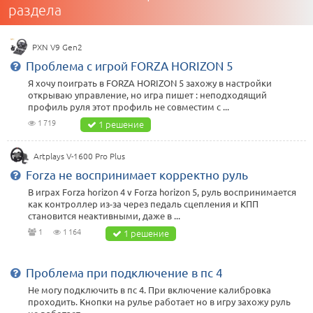
раздела
PXN V9 Gen2
Проблема с игрой FORZA HORIZON 5
Я хочу поиграть в FORZA HORIZON 5 захожу в настройки
открываю управление, но игра пишет : неподходящий
профиль руля этот профиль не совместим с ...
1 719
1 решение
Artplays V-1600 Pro Plus
Forza не воспринимает корректно руль
В играх Forza horizon 4 v Forza horizon 5, руль воспринимается
как контроллер из-за через педаль сцепления и КПП
становится неактивными, даже в ...
1
1 164
1 решение
Проблема при подключение в пс 4
Не могу подключить в пс 4. При включение калибровка
проходить. Кнопки на рулье работает но в игру захожу руль