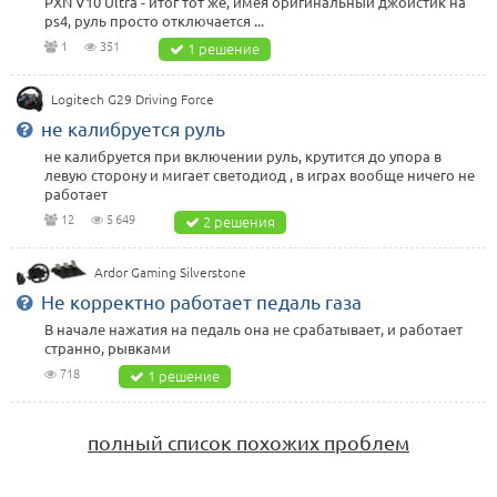
PXN V10 Ultra - итог тот же, имея оригинальный джойстик на
ps4, руль просто отключается ...
1
351
1 решение
Logitech G29 Driving Force
не калибруется руль
не калибруется при включении руль, крутится до упора в
левую сторону и мигает светодиод , в играх вообще ничего не
работает
12
5 649
2 решения
Ardor Gaming Silverstone
Не корректно работает педаль газа
В начале нажатия на педаль она не срабатывает, и работает
странно, рывками
718
1 решение
полный список похожих проблем