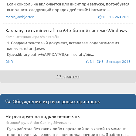
Если консоль не включается или висит при запуске, потребуется
выполнить следующий порядок действий: Нажмите ...
metro_ambjorsen
10 1 июня 2020
Как запустить minecraft на 64-х битной системе Windows
Компьютерная игра «Minecraft»
1. Создаем текстовый документ, вставляем содержимое из
кавычек «start javaw -
Djava.library.path=%APPDATA%/.minecraft/bin...
DNR
31
3 8 января 2013
13 заметок
Обсуждения игр и игровых приставок
Не реагирует на подключение к пк
Игровой руль Ardor Gaming Silverstone
Руль работал без каких либо нареканий но в какой то момент
просто перестал включатся при подключении к пк. Я забил на ...