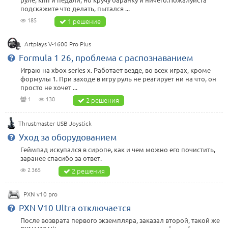
подскажите что делать, пытался ...
185
1 решение
Artplays V-1600 Pro Plus
Formula 1 26, проблема с распознаванием
Играю на xbox series x. Работает везде, во всех играх, кроме
формулы 1. При заходе в игру руль не реагирует ни на что, он
просто не хочет ...
1
130
2 решения
Thrustmaster USB Joystick
Уход за оборудованием
Геймпад искупался в сиропе, как и чем можно его почистить,
заранее спасибо за ответ.
2 365
2 решения
PXN v10 pro
PXN V10 Ultra отключается
После возврата первого экземпляра, заказал второй, такой же