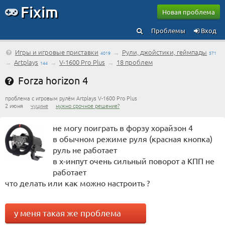
Fixim
Новая проблема
Проблемы
Вход
Игры и игровые приставки
→
Рули, джойстики, геймпады
4019
571
→
Artplays
→
V-1600 Pro Plus
→
18 проблем
144
Forza horizon 4
проблема с игровым рулём Artplays V-1600 Pro Plus
2 июня
чуцине
нужно срочное решение?
не могу поиграть в форзу хорайзон 4
в обычном режиме руля (красная кнопка)
руль не работает
в х-инпут очень сильный поворот а КПП не
работает
что делать или как можно настроить ?
у меня такая же проблема