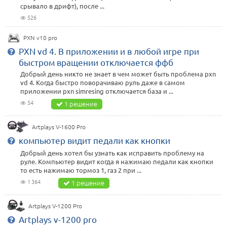
срывало в дрифт), после ...
526
PXN v10 pro
PXN vd 4. В приложении и в любой игре при
быстром вращении отключается ффб
Добрый день никто не знает в чем может быть проблема pxn
vd 4. Когда быстро поворачиваю руль даже в самом
приложении pxn simresing отключается база и ...
54
1 решение
Artplays V-1600 Pro
компьютер видит педали как кнопки
Добрый день хотел бы узнать как исправить проблему на
руле. Компьютер видит когда я нажимаю педали как кнопки
то есть нажимаю тормоз 1, газ 2 при ...
1 364
1 решение
Artplays V-1200 Pro
Artplays v-1200 pro