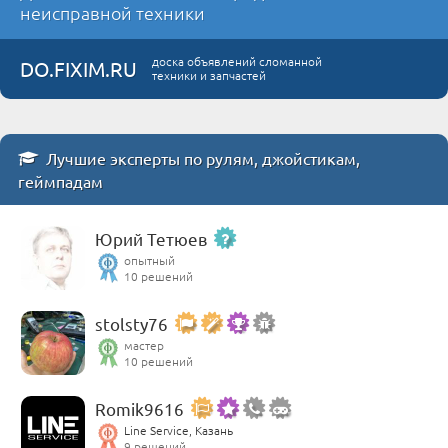
неисправной техники
доска объявлений сломанной
DO.FIXIM.RU
техники и запчастей
Лучшие эксперты по рулям, джойстикам,
геймпадам
Юрий Тетюев
опытный
10 решений
stolsty76
мастер
10 решений
Romik9616
Line Service, Казань
9 решений