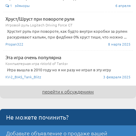
1 эйяноры
6 апреля
Хруст/Шруст при повороте руля
Игровой руль Logitech Driving Force GT
Хрустит руль при повороте, как будто внутри коробки за рулем
раскуривают кальян, при фидбеке 0% хруст тише, что можно ...
Propan322
8 марта 2025
Эта игра очень популярна
Компьютерная игра «World of Tanks»
Игра вышла в 2010 году но я ни разу не играл в эту игру
KV-2_BIAS_Tank_Blitz
3 февраля 2025
перейти к обсуждениям
Не можете починить?
Добавьте объявление о продаже вашей