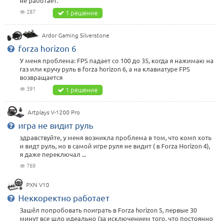
не работает.
287
1 решение
Ardor Gaming Silverstone
forza horizon 6
У меня проблема: FPS падает со 100 до 35, когда я нажимаю на
газ или кручу руль в forza horizon 6, а на клавиатуре FPS
возвращается
391
1 решение
Artplays V-1200 Pro
игра не видит руль
здравствуйте, у меня возникла проблема в том, что комп хоть
и видт руль, но в самой игре руля не видит ( в Forza Horizon 4),
я даже переключал ...
769
PXN V10
Неккоректно работает
Зашёл попробовать поиграть в Forza horizon 5, первые 30
минут все шло идеально (за исключением того, что постоянно