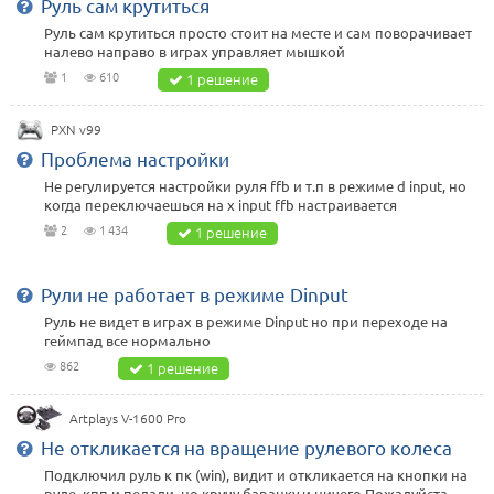
Руль сам крутиться
Руль сам крутиться просто стоит на месте и сам поворачивает
налево направо в играх управляет мышкой
1
610
1 решение
PXN v99
Проблема настройки
Не регулируется настройки руля ffb и т.п в режиме d input, но
когда переключаешься на x input ffb настраивается
2
1 434
1 решение
Рули не работает в режиме Dinput
Руль не видет в играх в режиме Dinput но при переходе на
геймпад все нормально
862
1 решение
Artplays V-1600 Pro
Не откликается на вращение рулевого колеса
Подключил руль к пк (win), видит и откликается на кнопки на
руле, кпп и педали, но кручу баранку и ничего.Пожалуйста