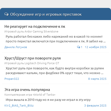
Обсуждение игр и игровых приставок
Не реагирует на подключение к пк
Игровой руль Ardor Gaming Silverstone
Руль работал без каких либо нареканий но в какой то момент
просто перестал включатся при подключении к пк. Я забил на ...
Данила Логунов
1 12 ноября 2025
Хруст/Шруст при повороте руля
Игровой руль Logitech Driving Force GT
Хрустит руль при повороте, как будто внутри коробки за рулем
раскуривают кальян, при фидбеке 0% хруст тише, что можно ...
Propan322
8 марта 2025
Эта игра очень популярна
Компьютерная игра «World of Tanks»
Игра вышла в 2010 году но я ни разу не играл в эту игру
KV-2_BIAS_Tank_Blitz
3 февраля 2025