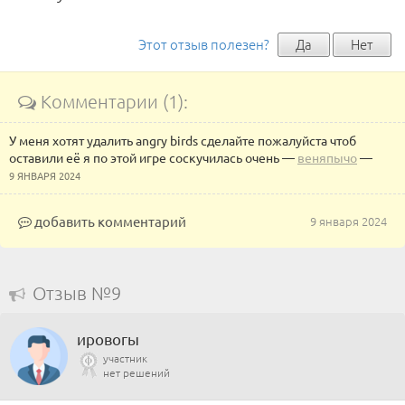
Этот отзыв полезен?
Да
Нет
Комментарии (1):
У меня хотят удалить angry birds сделайте пожалуйста чтоб
оставили её я по этой игре соскучилась очень
—
веняпычо
—
9 ЯНВАРЯ 2024
добавить комментарий
9 января 2024
Отзыв №9
ировогы
участник
нет решений