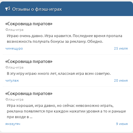
Отзывы о флэш-играх
«Сокровища пиратов»
Флэш-игра
Играю очень давно. Игра нравится. Последнее время пропала
возможность получать бонусы за рекламу. Обидно.
чимещуро
25 июля
«Сокровища пиратов»
Флэш-игра
В эту игру играю много лет, классная игра всем советую.
читулаж
20 июня
«Сокровища пиратов»
Флэш-игра
Игра хорошая, игра давно, но сейчас невозможно играть,
реклама появляется при каждом нажатии уровня а то и раньше
при входе в ...
ямэзутяч
9 июня