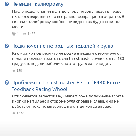
Не видит калибровку
После подключения руль до упора поворачивает в право
пытаюсь выровнять но все равно возвращается обратно. В
системе калибровку вообще не видно как будто стоит на
месте
1
1 422
Подключение не родных педалей к рулю
Как можно подключить не родные педали к этому рулю,
педали покупал тоже от руля thrustmaster, руль был на 180
градусов, педали рабочие, но этот руль их не видит.
850
Проблемы с Thrustmaster Ferrari F430 Force
Feedback Racing Wheel
Отключается лепесток UP, «Manettino» в положение sport и
кнопки на тыльной стороне руля справа и слева, они не
работают пока не вывернешь руль до конца вправо.
1 460