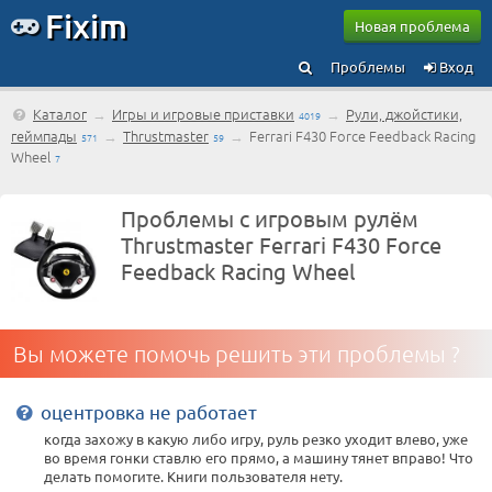
Fixim
Новая проблема
Проблемы
Вход
Каталог
→
Игры и игровые приставки
→
Рули, джойстики,
4019
геймпады
→
Thrustmaster
→
Ferrari F430 Force Feedback Racing
571
59
Wheel
7
Проблемы с игровым рулём
Thrustmaster Ferrari F430 Force
Feedback Racing Wheel
Вы можете помочь решить эти проблемы ?
оцентровка не работает
когда захожу в какую либо игру, руль резко уходит влево, уже
во время гонки ставлю его прямо, а машину тянет вправо! Что
делать помогите. Книги пользователя нету.