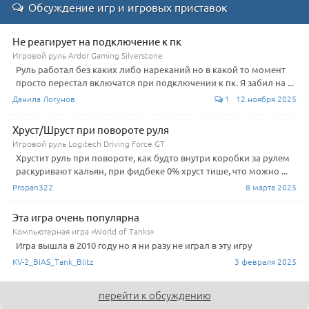
Обсуждение игр и игровых приставок
Не реагирует на подключение к пк
Игровой руль Ardor Gaming Silverstone
Руль работал без каких либо нареканий но в какой то момент
просто перестал включатся при подключении к пк. Я забил на ...
Данила Логунов
1 12 ноября 2025
Хруст/Шруст при повороте руля
Игровой руль Logitech Driving Force GT
Хрустит руль при повороте, как будто внутри коробки за рулем
раскуривают кальян, при фидбеке 0% хруст тише, что можно ...
Propan322
8 марта 2025
Эта игра очень популярна
Компьютерная игра «World of Tanks»
Игра вышла в 2010 году но я ни разу не играл в эту игру
KV-2_BIAS_Tank_Blitz
3 февраля 2025
перейти к обсуждению