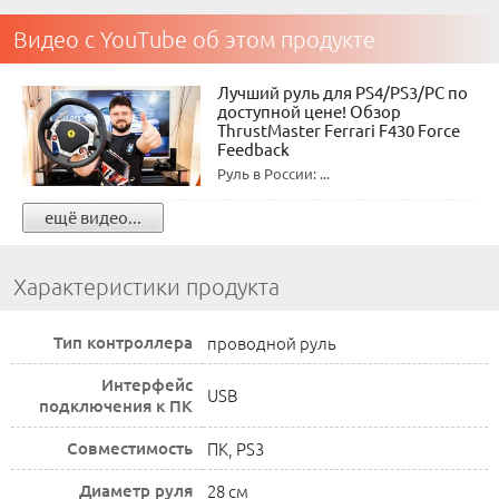
Видео с YouTube об этом продукте
Лучший руль для PS4/PS3/PC по
доступной цене! Обзор
ThrustMaster Ferrari F430 Force
Feedback
Руль в России: ...
ещё видео...
Характеристики продукта
Тип контроллера
проводной руль
Интерфейс
USB
подключения к ПК
Совместимость
ПК, PS3
Диаметр руля
28 см