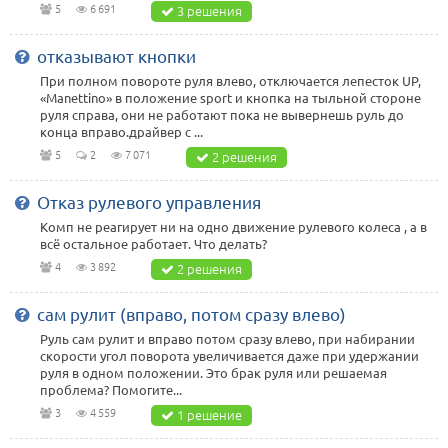
5
6 691
3 решения
отказывают кнопки
При полном повороте руля влево, отключается лепесток UP,
«Manettino» в положение sport и кнопка на тыльной стороне
руля справа, они не работают пока не вывернешь руль до
конца вправо.драйвер с ...
5
2
7 071
2 решения
Отказ рулевого управления
Комп не реагирует ни на одно движение рулевого колеса , а в
всё остальное работает. Что делать?
4
3 892
2 решения
сам рулит (вправо, потом сразу влево)
Руль сам рулит и вправо потом сразу влево, при набирании
скорости угол поворота увеличивается даже при удержании
руля в одном положении. Это брак руля или решаемая
проблема? Помогите...
3
4 559
1 решение