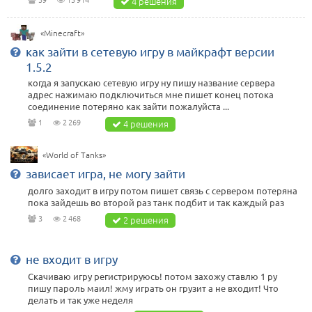
4 решения
«Minecraft»
как зайти в сетевую игру в майкрафт версии
1.5.2
когда я запускаю сетевую игру ну пишу название сервера
адрес нажимаю подключиться мне пишет конец потока
соединение потеряно как зайти пожалуйста ...
1
2 269
4 решения
«World of Tanks»
зависает игра, не могу зайти
долго заходит в игру потом пишет связь с сервером потеряна
пока зайдешь во второй раз танк подбит и так каждый раз
3
2 468
2 решения
не входит в игру
Скачиваю игру регистрируюсь! потом захожу ставлю 1 ру
пишу пароль маил! жму играть он грузит а не входит! Что
делать и так уже неделя