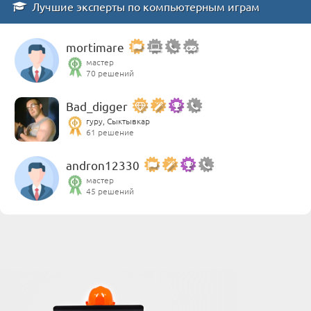
Лучшие эксперты по компьютерным играм
mortimare
мастер
70 решений
Bad_digger
гуру, Сыктывкар
61 решение
andron12330
мастер
45 решений