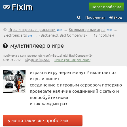
Fixim
Новая проблема
Проблемы
Вход
Игры и игровые приставки
→
Компьютерные игры
→
4019
2739
Electronic arts
→
«Battlefield: Bad Company 2»
→
13 проблем
396
мультиплеер в игре
проблема с компьютерной игрой «Battlefield: Bad Company 2»
6 июня 2012
Айдар_Зайнуллин
нужно срочное решение?
играю в игру через минут 2 вылетает из
игры и пишет
соединение с игровым сервером потеряно
проверьте наличие соединений с сетью и
попробуйте снова
и так каждый раз
у меня такая же проблема