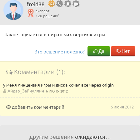
freid88
эксперт
120 решений
Такое случается в пиратских версиях игры
Да
Нет
Это решение полезно?
Комментарии (1):
у меня линцензия игры и диска кочал все через origin
Айдар_Зайнуллин
6 ИЮНЯ 2012
добавить комментарий
6 июня 2012
другие решения
ожидаются
…