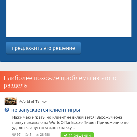
предложить это решение
Наиболее похожие проблемы из этого
раздела
«World of Tanks»
не запускается клиент игры
Нажимаю играть ,но клиент не включается! Захожу через
папку нажимаю на WorldOfTanks.exe Пишет Приложению не
удалось запуститься,поскольку ...
97
5
28 980
11 решений