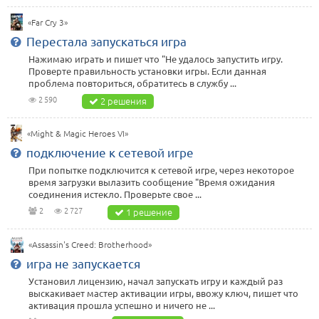
«Far Cry 3»
Перестала запускаться игра
Нажимаю играть и пишет что "Не удалось запустить игру.
Проверте правильность установки игры. Если данная
проблема повториться, обратитесь в службу ...
2 590
2 решения
«Might & Magic Heroes VI»
подключение к сетевой игре
При попытке подключится к сетевой игре, через некоторое
время загрузки вылазить сообщение "Время ожидания
соединения истекло. Проверьте свое ...
2
2 727
1 решение
«Assassin's Creed: Brotherhood»
игра не запускается
Установил лицензию, начал запускать игру и каждый раз
выскакивает мастер активации игры, ввожу ключ, пишет что
активация прошла успешно и ничего не ...