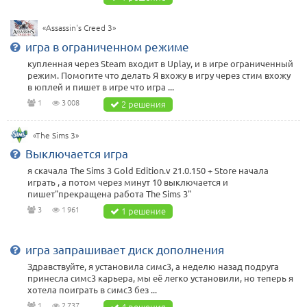
«Assassin's Creed 3»
игра в ограниченном режиме
купленная через Steam входит в Uplay, и в игре ограниченный
режим. Помогите что делать Я вхожу в игру через стим вхожу
в юплей и пишет в игре что игра ...
1
3 008
2 решения
«The Sims 3»
Выключается игра
я скачала The Sims 3 Gold Edition.v 21.0.150 + Store начала
играть , а потом через минут 10 выключается и
пишет"прекращена работа The Sims 3"
3
1 961
1 решение
игра запрашивает диск дополнения
Здравствуйте, я установила симс3, а неделю назад подруга
принесла симс3 карьера, мы её легко установили, но теперь я
хотела поиграть в симс3 без ...
1
2 737
4 решения