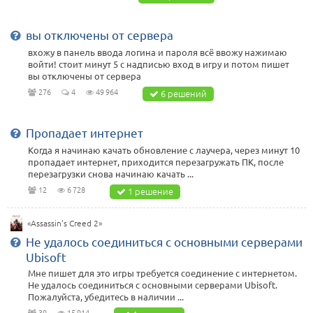
вы отключены от сервера
вхожу в панель ввода логина и пароля всё ввожу нажимаю
войти! стоит минут 5 с надписью вход в игру и потом пишет
вы отключены от сервера
276
4
49 964
6 решений
Пропадает интернет
Когда я начинаю качать обновление с лаучера, через минут 10
пропадает интернет, приходится перезагружать ПК, после
перезагрузки снова начинаю качать ...
12
6 728
1 решение
«Assassin's Creed 2»
Не удалось соединиться с основными серверами
Ubisoft
Мне пишет для это игры требуется соединение с интернетом.
Не удалось соединиться с основными серверами Ubisoft.
Пожалуйста, убедитесь в наличии ...
39
15 914