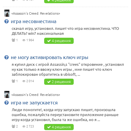
«Assassin's Creed: Revelations»
игра несовместима
скачал игру, установил. пишет что игра несовместима. ЧТО
ДЕЛАТЬ? win7 максимальная
1
1 964
4 решения
не могу активировать ключ игры
я купил диск с игрой Assassin,s "crees" откровение , установил
ну как только я ввожу ключ игры , мне пишет что ключ
заблокирован обратитесь в ubisoft, ...
1
2 014
2 решения
«Assassin's Creed: Revelations»
игра не запускается
Люди помогите!, когда игру запускаю пишет, произошла
ошибка, пожалуйста переустановите приложение раньше
игру когда установил, была та же ошибка, но я ...
2
2 723
4 решения