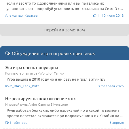
если у вас что то с дополнениями или вы пытались их
установить вот! попробуй установить вот ссылочка на Симс 3 с ...
Александр_Карасев
1 10 июня 2013
перейти к заметкам
Обсуждения игр и игровых приставок
Эта игра очень популярна
Компьютерная игра «World of Tanks»
Игра вышла в 2010 году но я ни разу не играл в эту игру
KV-2_BIAS_Tank_Blitz
3 февраля 2025
Не реагирует на подключение к пк
Игровой руль Ardor Gaming Silverstone
Руль работал без каких либо нареканий но в какой то момент
просто перестал включатся при подключении к пк. Я забил на ...
1 эйяноры
6 апреля