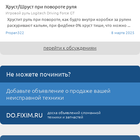
Хруст/Шруст при повороте руля
Игровой руль Logitech Driving Force GT
Хрустит руль при повороте, как будто внутри коробки за рулем
раскуривают кальян, при фидбеке 0% хруст тише, что можно ...
Propan322
8 марта 2025
перейти к обсуждениям
Не можете починить?
Добавьте объявление о продаже вашей
неисправной техники
доска объявлений сломанной
DO.FIXIM.RU
техники и запчастей