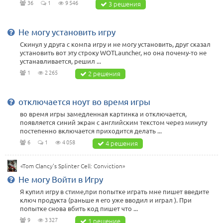
36
1
9 546
3 решения
Не могу установить игру
Скинул у друга с компа игру и не могу установить, друг сказал
установить вот эту строку WOTLauncher, но она почему-то не
устанавливается, решил ...
1
2 265
2 решения
отключается ноут во время игры
во время игры замедленная картинка и отключается,
появляется синий экран с английским текстом через минуту
постепенно включается приходится делать ...
6
1
4 058
4 решения
«Tom Clancy’s Splinter Cell: Conviction»
Не могу Войти в Игру
Я купил игру в стиме,при попытке играть мне пишет введите
ключ продукта (раньше я его уже вводил и играл ). При
попытке снова вбить код пишет что ...
9
3 327
1 решение