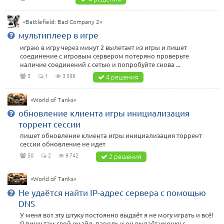
«Battlefield: Bad Company 2»
мультиплеер в игре
играю в игру через минут 2 вылетает из игры и пишет
соединение с игровым сервером потеряно проверьте
наличие соединений с сетью и попробуйте снова ...
3
1
3 596
4 решения
«World of Tanks»
обновление клиента игры инициализация
торрент сессии
пишет обновление клиента игры инициализация торрент
сессии обновление не идет
50
2
9 742
2 решения
«World of Tanks»
Не удаётся найти IP-адрес сервера с помощью
DNS
У меня вот эту штуку постоянно выдаёт я не могу играть и всё!
Я пишу там свой емайл, пароль и он выдаёт иконку с