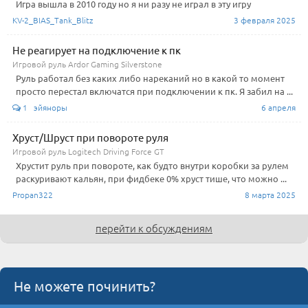
Игра вышла в 2010 году но я ни разу не играл в эту игру
KV-2_BIAS_Tank_Blitz
3 февраля 2025
Не реагирует на подключение к пк
Игровой руль Ardor Gaming Silverstone
Руль работал без каких либо нареканий но в какой то момент
просто перестал включатся при подключении к пк. Я забил на ...
1 эйяноры
6 апреля
Хруст/Шруст при повороте руля
Игровой руль Logitech Driving Force GT
Хрустит руль при повороте, как будто внутри коробки за рулем
раскуривают кальян, при фидбеке 0% хруст тише, что можно ...
Propan322
8 марта 2025
перейти к обсуждениям
Не можете починить?