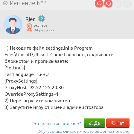
Решение №2
Rjer
эксперт
34 решения
1) Находите файл settings.ini в Program
Files\Ubisoft\Ubisoft Game Launcher , открываете
блокнотом и прописываете:
[Settings]
LastLanguage=ru-RU
[ProxySettings]
ProxyHost=92.52.125.20:80
OverrideProxySettings=1
2) Перезагрузите компьютер
3) Запустите игру от имени администратора
Да
Нет
Это решение полезно?
24 участника считают, что это решение полезно