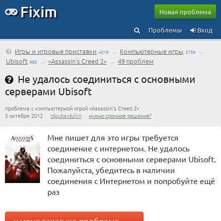
Fixim
Новая проблема
Проблемы
Вход
Игры и игровые приставки
→
Компьютерные игры
→
4019
2739
Ubisoft
→
«Assassin's Creed 2»
→
49 проблем
985
Не удалось соединиться с основными
серверами Ubisoft
проблема с компьютерной игрой «Assassin's Creed 2»
5 октября 2012
idgubaidullin
нужно срочное решение?
Мне пишет для это игры требуется
соединение с интернетом. Не удалось
соединиться с основными серверами Ubisoft.
Пожалуйста, убедитесь в наличии
соединения с Интернетом и попробуйте ещё
раз
у меня такая же проблема