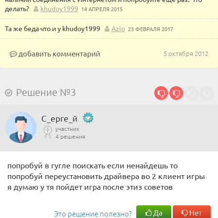
делать?
khudoy1999
14 АПРЕЛЯ 2015
Та же беда что и у khudoy1999
Azio
23 ФЕВРАЛЯ 2017
добавить комментарий
5 октября 2012
Решение №3
С_ерге_й
участник
4 решения
попробуй в гугле поискать если ненайдешь то
попробуй переустановить драйвера во 2 клиент игры
я думаю у тя пойдет игра после этиз советов
Да
Нет
Это решение полезно?