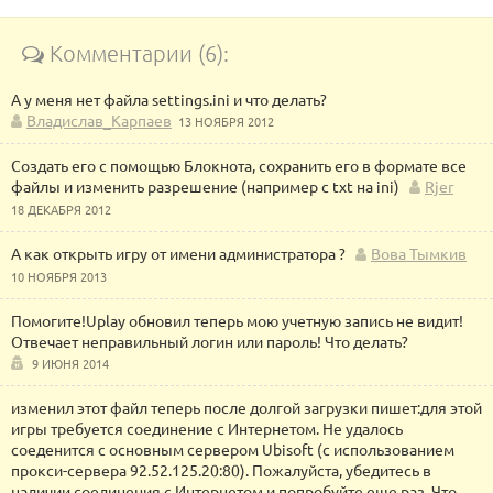
Комментарии (6):
А у меня нет файла settings.ini и что делать?
Владислав_Карпаев
13 НОЯБРЯ 2012
Создать его с помощью Блокнота, сохранить его в формате все
файлы и изменить разрешение (например с txt на ini)
Rjer
18 ДЕКАБРЯ 2012
А как открыть игру от имени администратора ?
Вова Тымкив
10 НОЯБРЯ 2013
Помогите!Uplay обновил теперь мою учетную запись не видит!
Отвечает неправильный логин или пароль! Что делать?
9 ИЮНЯ 2014
изменил этот файл теперь после долгой загрузки пишет:для этой
игры требуется соединение с Интернетом. Не удалось
соеденится с основным сервером Ubisoft (с использованием
прокси-сервера 92.52.125.20:80). Пожалуйста, убедитесь в
наличии соединения с Интернетом и попробуйте еще раз. Что