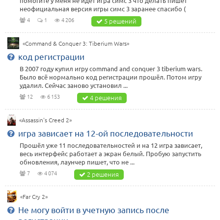
помогите у меня не идёт игра симс 3 что делать пишет
неофициальная версия игры симс 3 заранее спасибо (
4
1
4 206
5 решений
«Command & Conquer 3: Tiberium Wars»
код регистрации
В 2007 году купил игру command and conquer 3 tiberium wars.
Было всё нормально код регистрации прошёл. Потом игру
удалил. Сейчас заново установил ...
12
6 153
4 решения
«Assassin's Creed 2»
игра зависает на 12-ой последовательности
Прошёл уже 11 последовательностей и на 12 игра зависает,
весь интерфейс работает а экран белый. Пробую запустить
обновления, лаунчер пишет, что не ...
7
4 074
2 решения
«Far Cry 2»
Не могу войти в учетную запись после