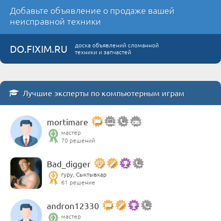
Добавьте объявление о продаже вашей
неисправной техники
доска объявлений сломанной
DO.FIXIM.RU
техники и запчастей
Лучшие эксперты по компьютерным играм
mortimare
мастер
70 решений
Bad_digger
гуру, Сыктывкар
61 решение
andron12330
мастер