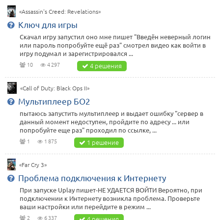
«Assassin's Creed: Revelations»
Ключ для игры
Скачал игру запустил оно мне пишет "Введён неверный логин
или пароль попробуйте ещё раз" смотрел видео как войти в
игру подумал и зарегистрировался ...
10
4 297
4 решения
«Call of Duty: Black Ops II»
Мультиплеер БО2
пытаюсь запустить мультиплеер и выдает ошибку "сервер в
данный момент недоступен, пройдите по адресу ... или
попробуйте еще раз" проходил по ссылке, ...
1
1 875
1 решение
«Far Cry 3»
Проблема подключения к Интернету
При запуске Uplay пишет-НЕ УДАЕТСЯ ВОЙТИ Вероятно, при
подключении к Интернету возникла проблема. Проверьте
ваши настройки или перейдите в режим ...
2
6 337
4 решения