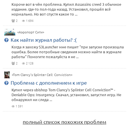
Короче вот в чём проблема. Купил Assassins creed 3 обычное
издание. где-то пол-года назад. Установил, прошёл всё
нормально. Но вот спустя какое то ...
2
1 694
«Аэропорт Сити»
Как найти журнал работы? :(
Когда я захожу S3Launcher мне пишет "при запуске произошла
ошибка. Более потробные сведения можно найти в журнале
работы" Помогите пожалуйста я не ...
2
2 128
«Tom Clancy’s Splinter Cell: Conviction»
Проблема с дополнением к игре
Купил через ubishop Tom Clancy's Splinter Cell Conviction™ -
Deniable Ops: Insurgency. Скачал, установил, запустил игру. Не
обнаружил ни следа ...
1 591
полный список похожих проблем