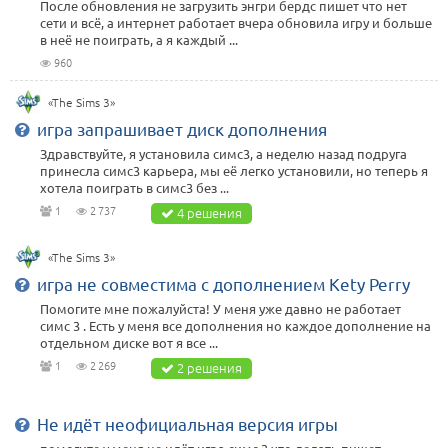
После обновления не загрузить энгри бердс пишет что нет
сети и всё, а интернет работает вчера обновила игру и больше
в неё не поиграть, а я каждый ...
960
«The Sims 3»
игра запрашивает диск дополнения
Здравствуйте, я установила симс3, а неделю назад подруга
принесла симс3 карьера, мы её легко установили, но теперь я
хотела поиграть в симс3 без ...
1
2 737
4 решения
«The Sims 3»
игра не совместима с дополнением Kety Perry
Помогите мне пожалуйста! У меня уже давно не работает
симс 3 . Есть у меня все дополнения но каждое дополнение на
отдельном диске вот я все ...
1
2 269
2 решения
Не идёт неофициальная версия игры