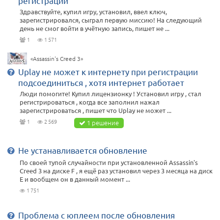
регистрации
Здравствуйте, купил игру, установил, ввел ключ,
зарегистрировался, сыграл первую миссию! На следующий
день не смог войти в учётную запись, пишет не ...
1
1 571
«Assassin's Creed 3»
Uplay не может к интернету при регистрации
подсоединиться , хотя интернет работает
Люди помогите! Купил лицензионку ! Установил игру , стал
регистрироваться , когда все заполнил нажал
зарегистрироваться , пишет что Uplay не может ...
1
2 569
1 решение
Не устанавливается обновление
По своей тупой случайности при установленной Assassin's
Creed 3 на диске F , я ещё раз установил через 3 месяца на диск
E и вообщем он в данный момент ...
1 751
Проблема с юплеем после обновления