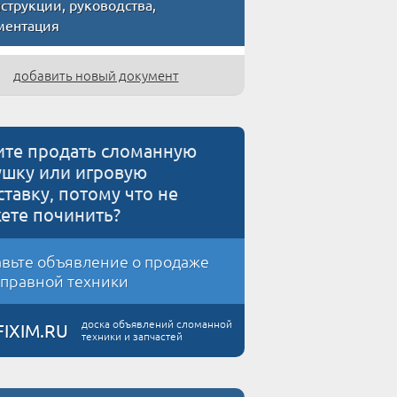
трукции, руководства,
ментация
добавить новый документ
ите продать сломанную
ушку или игровую
ставку, потому что не
ете починить?
вьте объявление о продаже
правной техники
доска объявлений сломанной
FIXIM.RU
техники и запчастей