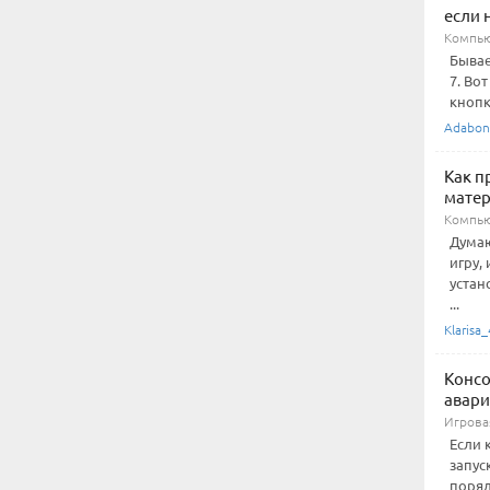
если 
Компью
Бывае
7. Во
кнопк
Adabon
Как п
матер
Компью
Думаю
игру,
устан
...
Klarisa_
Консо
авари
Игровая
Если 
запус
поряд