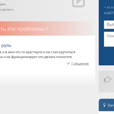
юдям
– и 
е деньги
най
ть эти проблемы ?
 руль
е и в нем что то хрустнуло и он стал крутиться
ь и не функционирует что делать помогите
1 решение
Зам