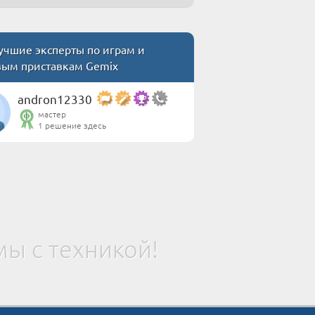
чшие эксперты по играм и
вым приставкам Gemix
andron12330
мастер
1 решение здесь
ы с техникой!