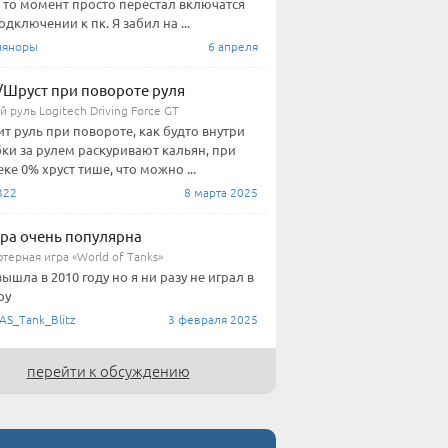
 то момент просто перестал включатся
одключении к пк. Я забил на ...
йяноры
6 апреля
/Шруст при повороте руля
 руль Logitech Driving Force GT
ит руль при повороте, как будто внутри
ки за рулем раскуривают кальян, при
ке 0% хруст тише, что можно ...
322
8 марта 2025
гра очень популярна
терная игра «World of Tanks»
вышла в 2010 году но я ни разу не играл в
ру
AS_Tank_Blitz
3 февраля 2025
перейти к обсуждению