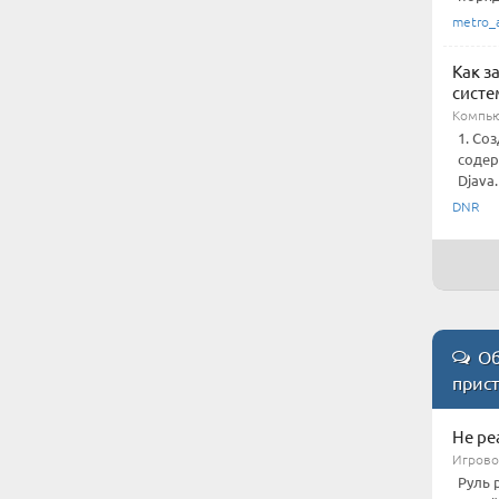
metro_
Как з
систе
Компью
1. Со
содер
Djava
DNR
Об
прис
Не ре
Игровой
Руль 