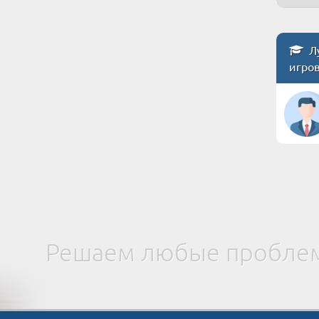
Лу
игро
Решаем любые проблем