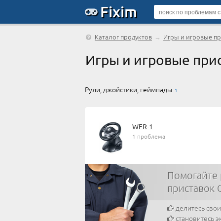
Fixim
Каталог продуктов
→
Игры и игровые п
Игры и игровые при
Рули, джойстики, геймпады
1
WFR-1
1 проблема
Помогайте 
приставок 
делитесь сво
становитесь э