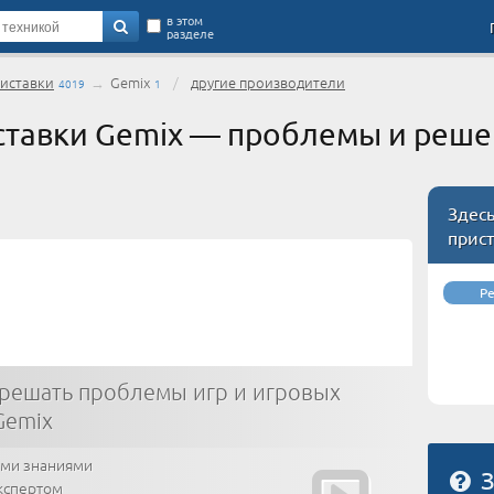
в этом
разделе
риставки
→
Gemix
/
другие производители
4019
1
ставки Gemix — проблемы и реш
Здесь
прис
Р
решать проблемы игр и игровых
Gemix
ими знаниями
З
кспертом