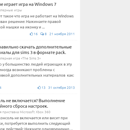
не играет игра на Windows 7
терные игры
т такое что игра не работает на Windows
т вам решение: Нажимаете правой
ой мышки на иконку и ...
16
8 21 ноября 2011
равильно скачать дополнительные
иалы для sims 3 в формате pack.
терная игра «The Sims 3»
 у большинство людей играющих в эту
 иногда возникают проблемы с
овкой дополнительных материалов как:
4
13 31 октября 2013
ль не включается? Выполнение
йного сброса настроек.
 приставка Microsoft Xbox 360
консоль не включается или висит при
ке, потребуется выполнить следующий
ок действий: Нажмите одновременно ...