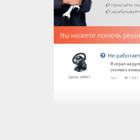
помогайте л
зарабатывайт
Вы можете помочь реши
Не работает
Я играл на рул
сколько хочеш
Gemix WFR-1
1
1 031