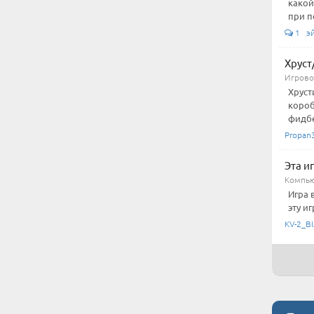
какой
при п
1 э
Хруст
Игровой
Хруст
короб
фидбе
Propan
Эта и
Компью
Игра 
эту иг
KV-2_BI