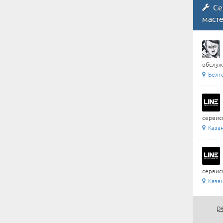
Се
маст
обслуж
Белг
сервис
Каза
сервис
Каза
р