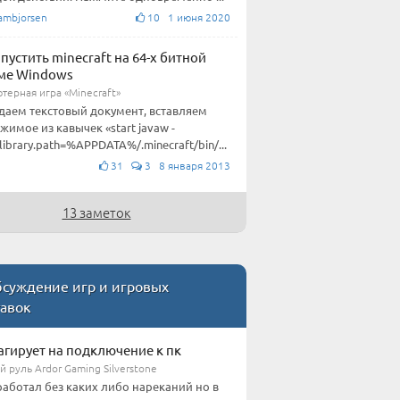
ambjorsen
10 1 июня 2020
апустить minecraft на 64-х битной
ме Windows
терная игра «Minecraft»
здаем текстовый документ, вставляем
жимое из кавычек «start javaw -
.library.path=%APPDATA%/.minecraft/bin/...
31
3 8 января 2013
13 заметок
суждение игр и игровых
тавок
агирует на подключение к пк
 руль Ardor Gaming Silverstone
работал без каких либо нареканий но в