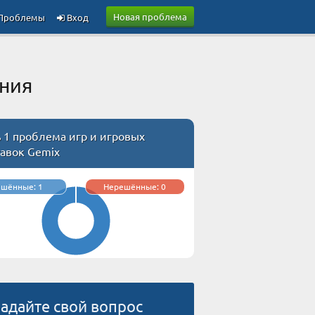
Новая проблема
Проблемы
Вход
ения
 1 проблема игр и игровых
тавок Gemix
ешённые: 1
Нерешённые: 0
адайте свой вопрос