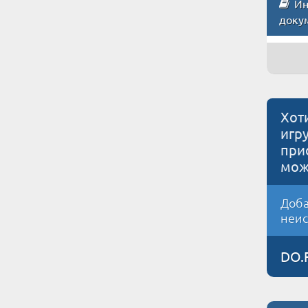
Инс
доку
Хот
игр
при
мож
Доба
неис
DO.